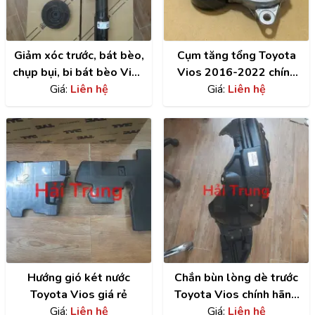
Giảm xóc trước, bát bèo,
Cụm tăng tổng Toyota
chụp bụi, bi bát bèo Vios
Vios 2016-2022 chính
2014-2022
Giá:
Liên hệ
hãng | 166200Y061
Giá:
Liên hệ
Hướng gió két nước
Chắn bùn lòng dè trước
Toyota Vios giá rẻ
Toyota Vios chính hãng
Giá:
Liên hệ
LH | 538760D531
Giá:
Liên hệ