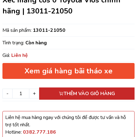
Xéc măng cos 0 Toyota Vios chính
hãng | 13011-21050
Mã sản phẩm:
13011-21050
Tình trạng:
Còn hàng
Giá:
Liên hệ
Xem giá hàng bãi tháo xe
-
+
THÊM VÀO GIỎ HÀNG
Liên hệ mua hàng ngay với chúng tôi để được tư vấn và hỗ
trợ tốt nhất.
Hotline:
0382.777.186