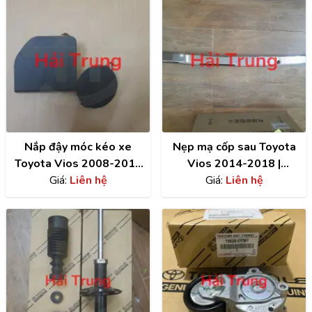
Nắp đậy móc kéo xe
Nẹp mạ cốp sau Toyota
Toyota Vios 2008-2018
Vios 2014-2018 |
Giá:
giá rẻ
Liên hệ
768010D280
Giá:
Liên hệ