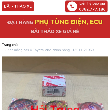
Liên hệ báo giá:
BÃI - THÁO XE
0382.777.186
PHỤ TÙNG ĐIỆN, ECU
ĐẶT HÀNG
BÃI THÁO XE GIÁ RẺ
Trang chủ
Xéc măng cos 0 Toyota Vios chính hãng | 13011-21050