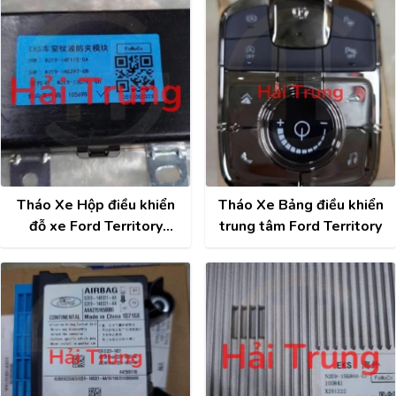
CA
Territory, Transit
Tháo Xe Hộp điều khiển
Tháo Xe Bảng điều khiển
đỗ xe Ford Territory
trung tâm Ford Territory
N2E9-13C791-CB