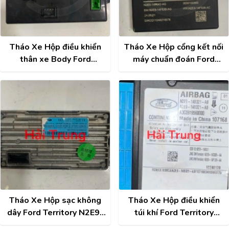
Tháo Xe Hộp điều khiển
Tháo Xe Hộp cổng kết nối
thân xe Body Ford
máy chuẩn đoán Ford
Territory N2E9-14A073-
Territory N2E9-14F642-
BK
AG
Tháo Xe Hộp sạc không
Tháo Xe Hộp điều khiển
dây Ford Territory N2E9-
túi khí Ford Territory
19J235-AB
N2E9-14B321-AB