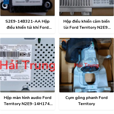
S2E9-14B321-AA Hộp
Hộp điều khiển cảm biến
điều khiển túi khí Ford
lùi Ford Territory N2E9-
Territory
15K866-EF
Hộp màn hình audio Ford
Cụm gông phanh Ford
Territory N2E9-14H174-
Territory
AG082