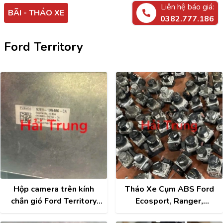
Liên hệ báo giá:
BÃI - THÁO XE
0382.777.186
Ford Territory
Hộp camera trên kính
Tháo Xe Cụm ABS Ford
chắn gió Ford Territory
Ecosport, Ranger,
Tháo Xe N2E9-19H406-
Everest, Focus, Fiesta,