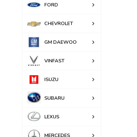
FORD
CHEVROLET
GM DAEWOO
VINFAST
ISUZU
SUBARU
LEXUS
MERCEDES