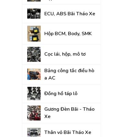
Đồng hồ táp lô
ECU, ABS Bãi Tháo Xe
Gương Đèn Bãi - T
Thân vỏ Bãi Tháo 
Hộp BCM, Body, SMK
Nắp Capo, Cốp Sau
Cọc lái, hộp, mô tơ
Ốp nhựa nội thất tr
Mâm lốp, Lazang
Bảng công tắc điều hò
a AC
Gầm, máy, hộp số
Hệ thống treo gầm,
Đồng hồ táp lô
A, rotuyn
NỘI - NGOẠI THẤT
Gương Đèn Bãi - Tháo
Xe
TOYOTA
Thân vỏ Bãi Tháo Xe
HYUNDAI