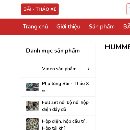
BÃI - THÁO XE
Trang chủ
Giới thiệu
Sản phẩm
BÃ
Video sản phẩm
HUMM
Danh mục sản phẩm
Phụ tùng Bãi - Thá
Full set nổ, bộ nổ, 
Video sản phẩm
Hộp điện, hộp cầu tr
Phụ tùng Bãi - Tháo X
ECU, ABS Bãi Tháo
e
Hộp BCM, Body, S
Full set nổ, bộ nổ, hộp
điện đầy đủ
Cọc lái, hộp, mô tơ
Hộp điện, hộp cầu trì,
Bảng công tắc điề
Hộp túi khí