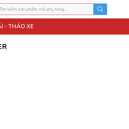
I - THÁO XE
ER
o Xe
hộp điện đầy đủ
ì, Hộp túi khí
 Xe
MK
u hòa AC