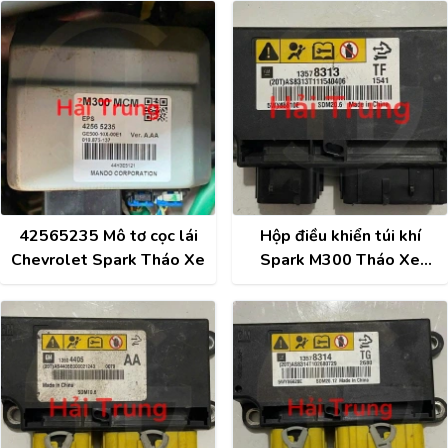
2017 95390861
Tháo Xe
42565235 Mô tơ cọc lái
Hộp điều khiển túi khí
Chevrolet Spark Tháo Xe
Spark M300 Tháo Xe
13578313