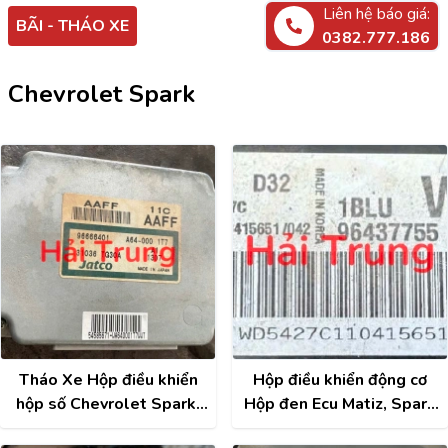
Liên hệ báo giá:
BÃI - THÁO XE
0382.777.186
Chevrolet Spark
Tháo Xe Hộp điều khiển
Hộp điều khiển động cơ
hộp số Chevrolet Spark,
Hộp đen Ecu Matiz, Spark
Matiz 4 96666401
Tháo Xe 96437755