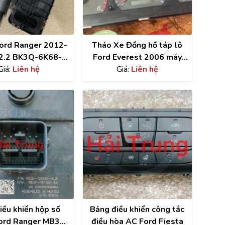
ord Ranger 2012-
Tháo Xe Đồng hồ táp lô
2.2 BK3Q-6K68-
Ford Everest 2006 máy
Giá:
2DA
Liên hệ
Giá:
dầu
Liên hệ
iều khiển hộp số
Bảng điều khiển công tắc
ord Ranger MB3G-
điều hòa AC Ford Fiesta