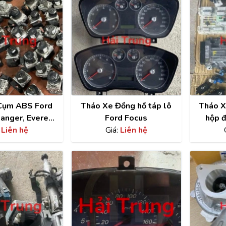
Cụm ABS Ford
Tháo Xe Đồng hồ táp lô
Tháo Xe
anger, Everest,
Ford Focus
hộp đ
sta, Territory,
:
Liên hệ
Giá:
Liên hệ
ransit