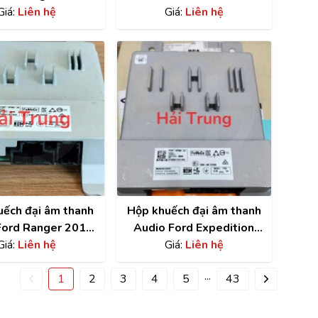
2B565-AJA
Giá:
Liên hệ
Giá:
Liên hệ
uếch đại âm thanh
Hộp khuếch đại âm thanh
Ford Ranger 2019
Audio Ford Expedition
T-18T806-AA
Giá:
Liên hệ
P1VT-18T806-AC
Giá:
Liên hệ
...
1
2
3
4
5
43