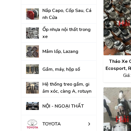
KIA
Nắp Capo, Cốp Sau, Cá
nh Cửa
Ốp nhựa nội thất trong
xe
Mâm lốp, Lazang
Tháo Xe 
Ecosport, R
Gầm, máy, hộp số
Focus, Fie
Giá
T
Hệ thống treo gầm, gi
ảm xóc, càng A, rotuyn
NỘI - NGOẠI THẤT
TOYOTA