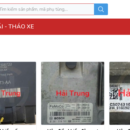
I - THÁO XE
o Xe
hộp điện đầy đủ
ì, Hộp túi khí
 Xe
MK
u hòa AC