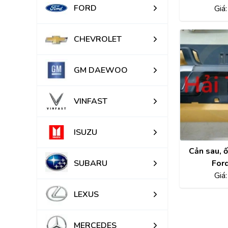
FORD
Giá
CHEVROLET
GM DAEWOO
VINFAST
ISUZU
Cản sau, ố
SUBARU
For
Giá
LEXUS
MERCEDES