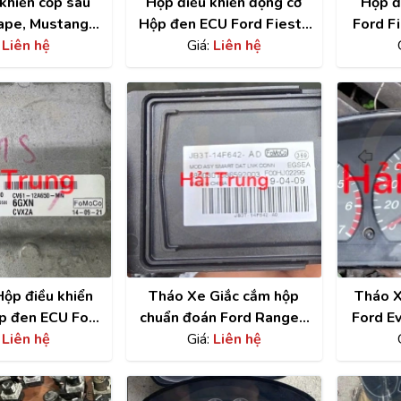
khiển cốp sau
Hộp điều khiển động cơ
Hộp đ
ape, Mustang
Hộp đen ECU Ford Fiesta
Ford F
U5T-14B673-AA
:
Liên hệ
1.0 Tháo Xe D5B1-
Giá:
Liên hệ
AE8
háo Xe
12A650-DE
Xe
, Cánh Cửa
ong xe
 giảm xóc, càng
ộp điều khiển
Tháo Xe Giắc cắm hộp
Tháo X
p đen ECU Ford
chuẩn đoán Ford Ranger,
Ford E
61-12A650-MN
:
Liên hệ
Everest JB3T-14F642-AD
Giá:
Liên hệ