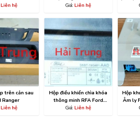
:
Liên hệ
FB
GB3Z-12B565-A
Giá:
Liên hệ
1
p trên cản sau
Hộp điều khiển chìa khóa
Hộp kh
d Ranger
thông minh RFA Ford
Âm ly 
:
Liên hệ
Fiesta D6BT-19G481-
Giá:
Liên hệ
P1W
AAD