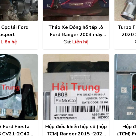
Cọc lái Ford
Tháo Xe Đồng hồ táp lô
Turbo F
osport
Ford Ranger 2003 máy
2020 
:
Liên hệ
Giá:
dầu
Liên hệ
 Ford Fiesta
Hộp điều khiển hộp số (hộp
Hộp đ
8 CV21-2C405-
TCM) Ranger 2015 -2020
(TCM) F