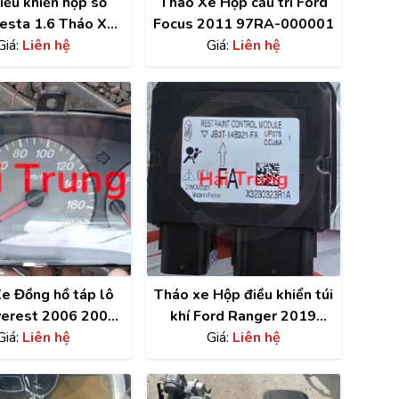
iều khiển hộp số
Tháo Xe Hộp cầu trì Ford
iesta 1.6 Tháo Xe
Focus 2011 97RA-000001
P-14F085-AE
Giá:
Liên hệ
Giá:
Liên hệ
e Đồng hồ táp lô
Tháo xe Hộp điều khiển túi
verest 2006 2007
khí Ford Ranger 2019
Giá:
2008
Liên hệ
JB3T-14B321-FA
Giá:
Liên hệ