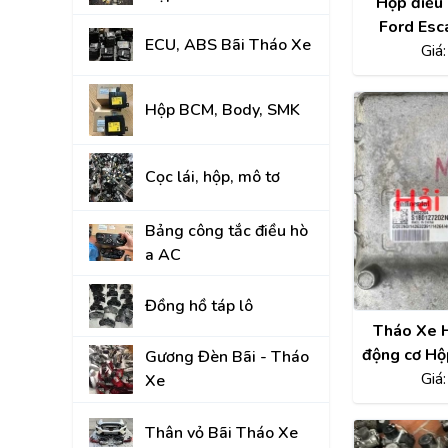
Hộp điều 
Đồng hồ táp lô
Ford Esc
ECU, ABS Bãi Tháo Xe
Tháo Xe J
Giá
Gương Đèn Bãi - T
Thân vỏ Bãi Tháo 
Hộp BCM, Body, SMK
Nắp Capo, Cốp Sau
Cọc lái, hộp, mô tơ
Ốp nhựa nội thất tr
Mâm lốp, Lazang
Bảng công tắc điều hò
a AC
Gầm, máy, hộp số
Hệ thống treo gầm,
Đồng hồ táp lô
A, rotuyn
Tháo Xe H
động cơ Hộ
NỘI - NGOẠI THẤT
Gương Đèn Bãi - Tháo
Focus CV
Giá
Xe
TOYOTA
Thân vỏ Bãi Tháo Xe
HYUNDAI