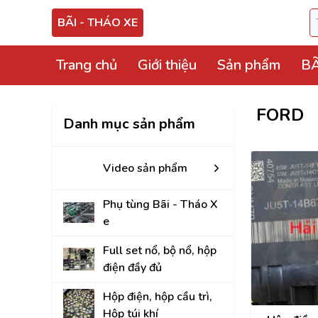
BÃI - THÁO XE
Trang chủ
Giới thiệu
Sản phẩm
BÃ
Video sản phẩm
FORD
Danh mục sản phẩm
Phụ tùng Bãi - Thá
Full set nổ, bộ nổ, 
Video sản phẩm
Hộp điện, hộp cầu tr
Phụ tùng Bãi - Tháo X
ECU, ABS Bãi Tháo
e
Hộp BCM, Body, S
Full set nổ, bộ nổ, hộp
điện đầy đủ
Cọc lái, hộp, mô tơ
Hộp điện, hộp cầu trì,
Bảng công tắc điề
Hộp túi khí