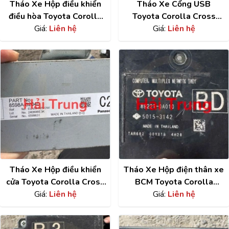
Tháo Xe Hộp điều khiển
Tháo Xe Cổng USB
điều hòa Toyota Corolla
Toyota Corolla Cross
Cross 88650-0A030
Giá:
Liên hệ
85532-0A100
Giá:
Liên hệ
Tháo Xe Hộp điều khiển
Tháo Xe Hộp điện thân xe
cửa Toyota Corolla Cross
BCM Toyota Corolla
8598A-02040
Giá:
Liên hệ
Cross 89221-0A010
Giá:
Liên hệ