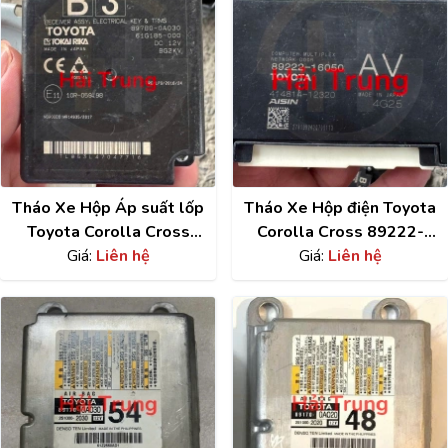
Tháo Xe Hộp Áp suất lốp
Tháo Xe Hộp điện Toyota
Toyota Corolla Cross
Corolla Cross 89222-
897B0-0A030
Giá:
Liên hệ
Giá:
16050
Liên hệ