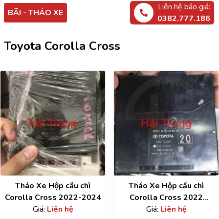
Liên hệ báo giá:
BÃI - THÁO XE
0382.777.186
Toyota Corolla Cross
Tháo Xe Hộp cầu chì
Tháo Xe Hộp cầu chì
Corolla Cross 2022-2024
Corolla Cross 2022
Giá:
Liên hệ
892210A220
Giá:
Liên hệ