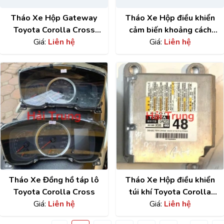
Tháo Xe Hộp Gateway
Tháo Xe Hộp điều khiển
Toyota Corolla Cross
cảm biến khoảng cách
89111-02080
Giá:
Liên hệ
Toyota Corolla Cross
Giá:
Liên hệ
89340-02180
Tháo Xe Đồng hồ táp lô
Tháo Xe Hộp điều khiển
Toyota Corolla Cross
túi khí Toyota Corolla
Giá:
Liên hệ
Cross 89170-0A020
Giá:
Liên hệ
89170-0A030