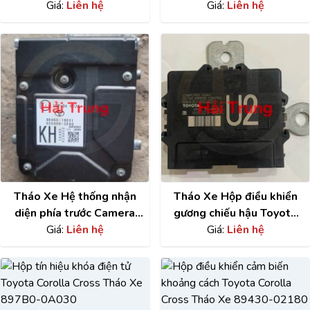
Corolla Cross
Giá:
Liên hệ
Tháo Xe 8646C-16030
Giá:
Liên hệ
PC6340A011
Tháo Xe Hệ thống nhận
Tháo Xe Hộp điều khiển
diện phía trước Camera
gương chiếu hậu Toyota
trên kính chắn gió Toyota
Giá:
Liên hệ
Corolla Cross 2021-2025
Giá:
Liên hệ
Corolla Cross 8646C-
89430-16040
16031