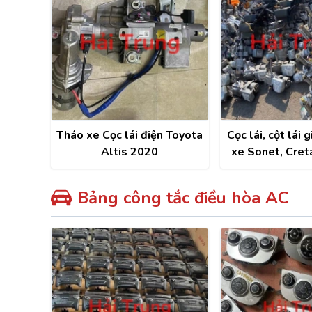
Tháo xe Cọc lái điện Toyota
Cọc lái, cột lái 
Altis 2020
xe Sonet, Cret
Tucson, Sorent
Bảng công tắc điều hòa AC