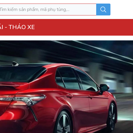
I - THÁO XE
o Xe
hộp điện đầy đủ
ì, Hộp túi khí
 Xe
MK
u hòa AC