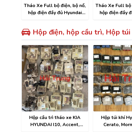
Tháo Xe Full bộ điện, bộ nổ,
Tháo Xe Full bộ 
hộp điện đầy đủ Hyundai
hộp điện đầy 
Santafe 2022-2025
Tucson 201
Hộp điện, hộp cầu trì, Hộp túi
Hộp cầu trì tháo xe KIA
Hộp túi khí Hy
HYUNDAI I10, Accent,
Cerato, Morni
Morning, Elantra, Santafe,
Avante, Accent, 