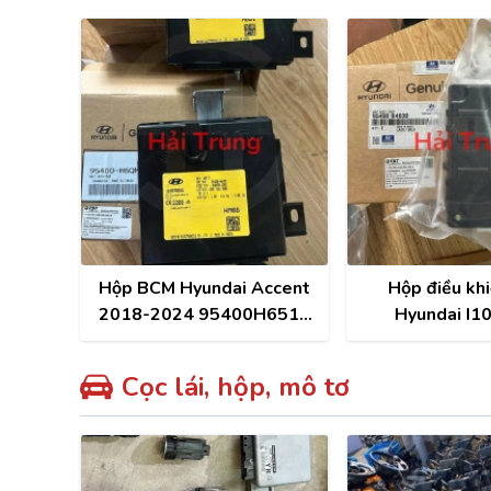
Hộp BCM Hyundai Accent
Hộp điều kh
2018-2024 95400H6510
Hyundai I1
95400H6QM0
95400B
Cọc lái, hộp, mô tơ