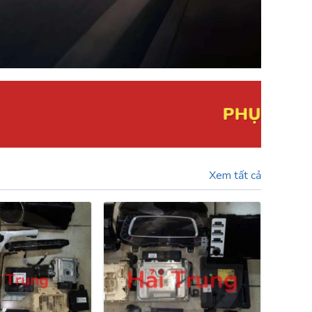
G ĐIỆN, ECU
BÃI THÁO XE
Xem tất cả