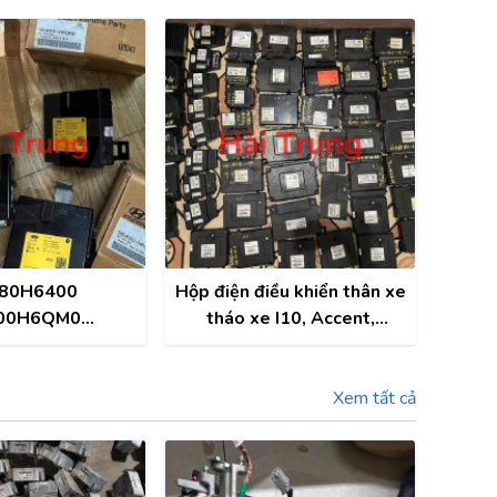
80H6400
Hộp điện điều khiển thân xe
00H6QM0
tháo xe I10, Accent,
510 Hộp điện
Morning, Elantra, Santafe,
 hộp Smart key
Tucson, Seltos, Sorento
dai Accent
Xem tất cả