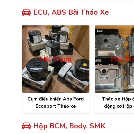
Tucson, Seltos
ECU, ABS Bãi Tháo Xe
Cụm điều khiển Abs Ford
Tháo xe Hộp đ
Ecosport Tháo xe
động cơ Hộp
Hyundai Elantr
Hộp BCM, Body, SMK