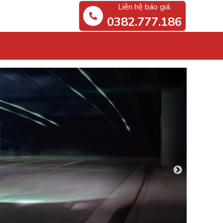
Liên hệ báo giá:
0382.777.186