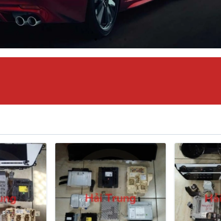
háo Xe
Xe
, Cánh Cửa
PHỤ TÙN
ong xe
 giảm xóc, càng