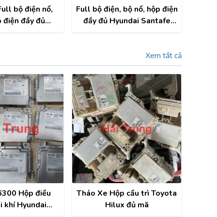
ull bộ điện nổ,
Full bộ điện, bộ nổ, hộp điện
 điện đầy đủ
đầy đủ Hyundai Santafe
ucson 2022 Xăng
2019 Tháo Xe
2 cầu
Xem tất cả
300 Hộp điều
Tháo Xe Hộp cầu trì Toyota
úi khí Hyundai
Hilux đủ mã
022-2023 Tháo