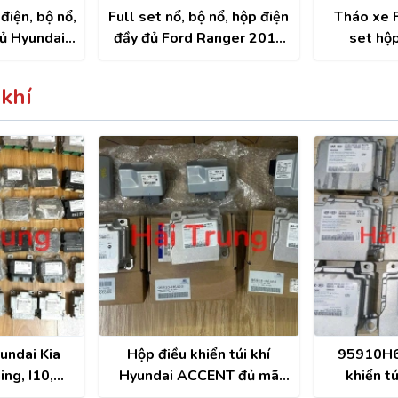
điện, bộ nổ,
Full set nổ, bộ nổ, hộp điện
Tháo xe F
đủ Hyundai
đầy đủ Ford Ranger 2019
set hộp
6-2020
Bi-Turbo Tháo Xe
Hyundai T
 khí
undai Kia
Hộp điều khiển túi khí
95910H6
ng, I10,
Hyundai ACCENT đủ mã
khiển t
Elantra,...
95910H6000 95910H6100
Accent 2