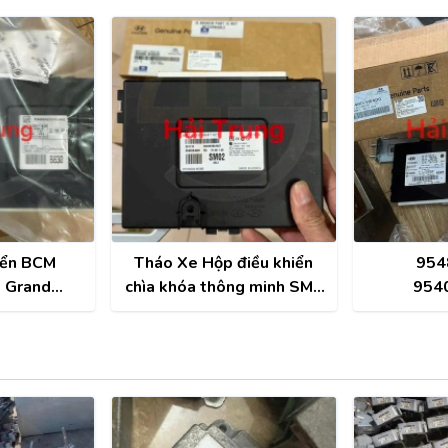
iển BCM
Tháo Xe Hộp điều khiển
954
0 Grand
chìa khóa thông minh SMK
954
4830
Hyundai I10 95480-B4020
95400H6
thân xe,
Hyun