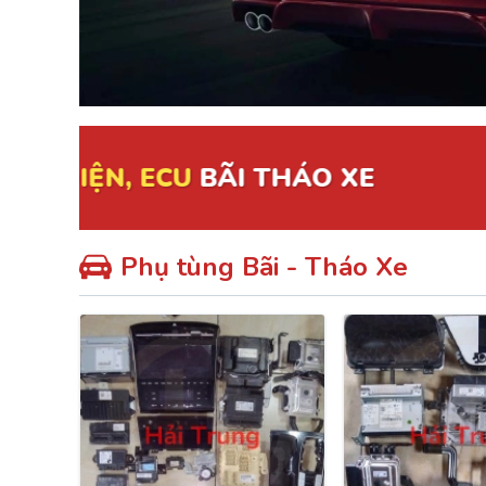
Đồng hồ táp lô
Gương Đèn Bãi - T
Thân vỏ Bãi Tháo 
Nắp Capo, Cốp Sau
Ốp nhựa nội thất tr
Mâm lốp, Lazang
Phụ tùng Bãi - Tháo Xe
Gầm, máy, hộp số
Hệ thống treo gầm,
A, rotuyn
NỘI - NGOẠI THẤT
TOYOTA
HYUNDAI