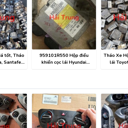
giá tốt, Tháo
959101R550 Hộp điều
Tháo Xe Hộ
a, Santafe,
khiển cọc lái Hyundai
lái Toyo
o, Carnival
Accent 2012-2016 Tháo
20
Xe