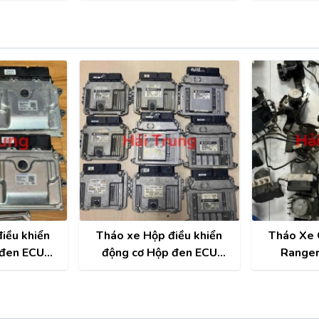
95910H6400
iều khiển
Tháo xe Hộp điều khiển
Tháo Xe
 đen ECU
động cơ Hộp đen ECU
Range
a, Kona 2.0
Hyundai, Kia, Toyota,
Mitsubishi, Honda, Mazda,
Nissan