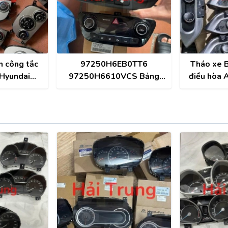
n công tắc
97250H6EB0TT6
Tháo xe B
 Hyundai
97250H6610VCS Bảng
điều hòa 
2011 Tháo
điều khiển công tắc điều
2013
hòa AC Hyundai Accent
2018-2023