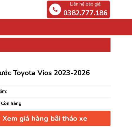
Liên hệ báo giá:
0382.777.186
rước Toyota Vios 2023-2026
ẩm:
Còn hàng
Xem giá hàng bãi tháo xe