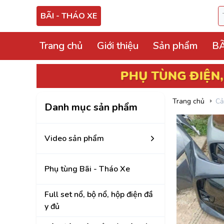
BÃI - THÁO XE
Trang chủ
Giới thiệu
Sản phẩm
BÃ
Video sản phẩm
PHỤ TÙNG ĐIỆN, ECU
BÃI THÁ
Phụ tùng Bãi - Thá
Trang chủ
Cả
Danh mục sản phẩm
Full set nổ, bộ nổ, 
Hộp điện, hộp cầu tr
Video sản phẩm
ECU, ABS Bãi Tháo
Phụ tùng Bãi - Tháo Xe
Hộp BCM, Body, S
Cọc lái, hộp, mô tơ
Full set nổ, bộ nổ, hộp điện đầ
y đủ
Bảng công tắc điề