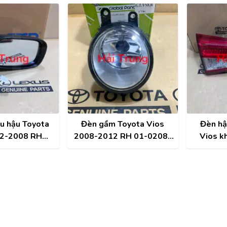
u hậu Toyota
Đèn gầm Toyota Vios
Đèn hậ
02-2008 RH
2008-2012 RH 01-0208-
Vios k
0-52482
004
2021 ch