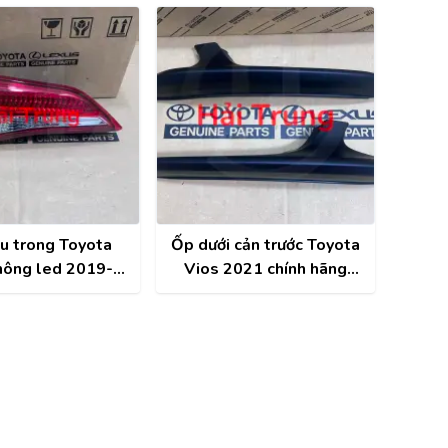
0DA50
815810D500
u trong Toyota
Ốp dưới cản trước Toyota
hông led 2019-
Vios 2021 chính hãng
ính hãng 81591-
53128-YP100
0D500