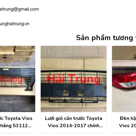
aitrung@gmail.com
unghaitrung.vn
Sản phẩm tương 
ớc Toyota Vios
Lưới gió cản trước Toyota
Đèn hậ
 hãng 53112-
Vios 2014-2017 chính
Vios 2
DB00
hãng 53112-0D300
81551-