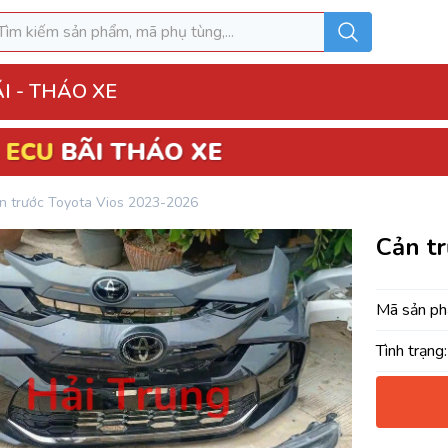
I - THÁO XE
O XE
o Xe
n trước Toyota Vios 2023-2026
hộp điện đầy đủ
Cản t
ì, Hộp túi khí
 Xe
Mã sản ph
MK
Tình trạng:
u hòa AC