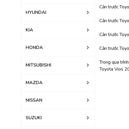
Cản trước Toy
HYUNDAI
Cản trước Toy
KIA
Cản trước Toy
HONDA
Cản trước Toy
Trong qua trìn
MITSUBISHI
Toyota Vios 2
MAZDA
NISSAN
SUZUKI