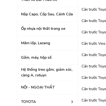
KIA
Cản trước Toy
Nắp Capo, Cốp Sau, Cánh Cửa
Cản trước Toy
Ốp nhựa nội thất trong xe
Cản trước Toy
Mâm lốp, Lazang
Cản trước Vi
Cản trước Toyo
Gầm, máy, hộp số
Cản trước Toy
Hệ thống treo gầm, giảm xóc,
càng A, rotuyn
Cản trước Toy
NỘI - NGOẠI THẤT
Cản trước Toy
Cản trước Toy
TOYOTA