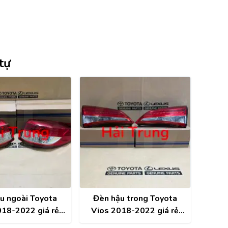
tự
u ngoài Toyota
Đèn hậu trong Toyota
018-2022 giá rẻ
Vios 2018-2022 giá rẻ
0DA50 , 81561-
815910D500 ,