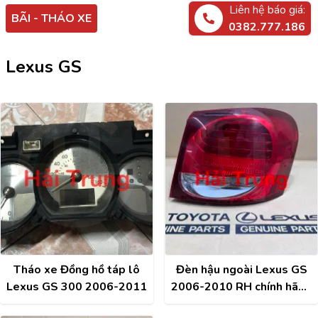
Liên hệ báo giá:
BÃI - THÁO XE
0382.777.186
Lexus GS
Tháo xe Đồng hồ táp lô
Đèn hậu ngoài Lexus GS
Lexus GS 300 2006-2011
2006-2010 RH chính hãng
81561-30A31