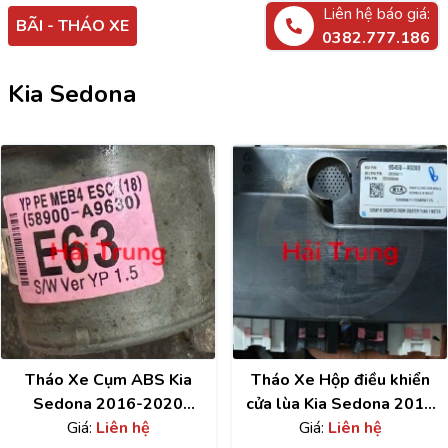
Liên hệ báo giá:
BÃI - THÁO XE
0382.777.186
Kia Sedona
Tháo Xe Cụm ABS Kia
Tháo Xe Hộp điều khiển
Sedona 2016-2020
cửa lùa Kia Sedona 2018
58900-A9630
Giá:
Liên hệ
95450A9300
Giá:
Liên hệ