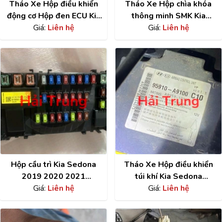
Tháo Xe Hộp điều khiển
Tháo Xe Hộp chìa khóa
động cơ Hộp đen ECU Kia
thông minh SMK Kia
Sedona 2014-2018
Giá:
Liên hệ
Sedona 2019-2021
Giá:
Liên hệ
391083C500
95480A9150
Hộp cầu trì Kia Sedona
Tháo Xe Hộp điều khiển
2019 2020 2021
túi khí Kia Sedona
91950A9126
Giá:
Liên hệ
95910A9100
Giá:
Liên hệ