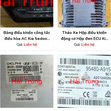
Bảng điều khiển công tắc
Tháo Xe Hộp điều khiển
điều hòa AC Kia Sedona
động cơ Hộp đen ECU Kia
97250A9341
Giá:
Liên hệ
Sedona/Carnival
Giá:
Liên hệ
391013CPG0