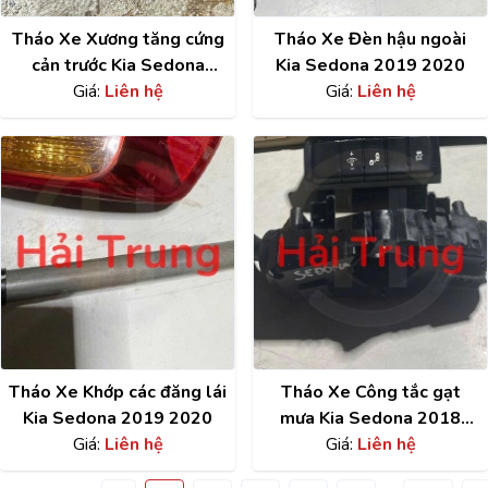
Tháo Xe Xương tăng cứng
Tháo Xe Đèn hậu ngoài
cản trước Kia Sedona
Kia Sedona 2019 2020
2019 2020
Giá:
Liên hệ
Giá:
Liên hệ
Tháo Xe Khớp các đăng lái
Tháo Xe Công tắc gạt
Kia Sedona 2019 2020
mưa Kia Sedona 2018
Giá:
Liên hệ
2019 2020
Giá:
Liên hệ