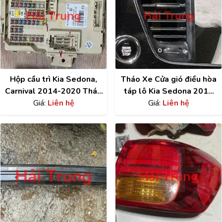
Hộp cầu trì Kia Sedona,
Tháo Xe Cửa gió điều hòa
Carnival 2014-2020 Tháo
táp lô Kia Sedona 2019
Xe 91951A9060
Giá:
Liên hệ
Giá:
2020
Liên hệ