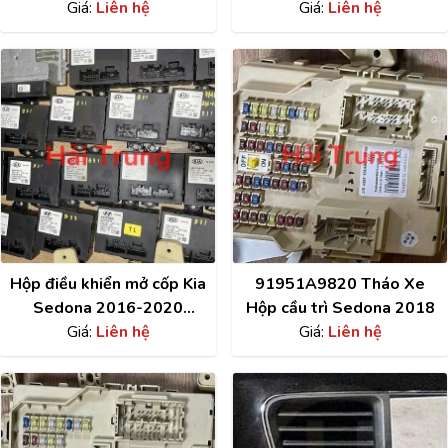
2018-2020
Giá:
Liên hệ
Giá:
Liên hệ
Xe
Hộp điều khiển mở cốp Kia
91951A9820 Tháo Xe
Sedona 2016-2020
Hộp cầu trì Sedona 2018
95470A9100
Giá:
Liên hệ
Giá:
Liên hệ