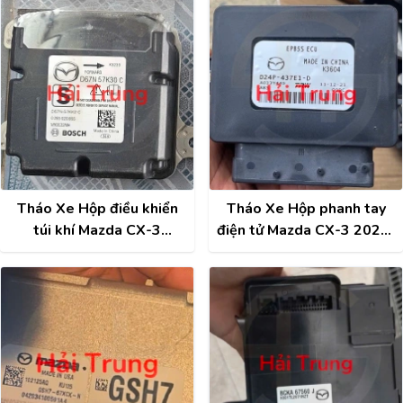
Tháo Xe Hộp điều khiển
Tháo Xe Hộp phanh tay
túi khí Mazda CX-3
điện tử Mazda CX-3 2023-
D67N57K30C
2026 D24P-437E1-D