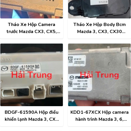
Tháo Xe Hộp Camera
Tháo Xe Hộp Body Bcm
trước Mazda CX3, CX5,
Mazda 3, CX3, CX30
CX9 GSH7-67XCX-N
BCKA 67560 J
BDGF-61590A Hộp điều
KDD1-67XCX Hộp camera
khiển lạnh Mazda 3, CX3
hành trình Mazda 3, 6,
Tháo Xe
CX3, CX5 Tháo Xe