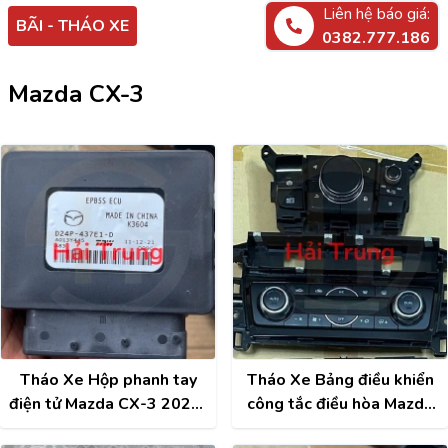
Liên hệ báo giá:
BÃI - THÁO XE
0382.777.186
Mazda CX-3
Tháo Xe Hộp phanh tay
Tháo Xe Bảng điều khiển
điện tử Mazda CX-3 2022-
công tắc điều hòa Mazda
2026 D24P-437E1-D
CX3, CX5