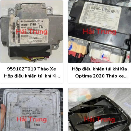
95480D4000
2016
959102T010 Tháo Xe
Hộp điều khiển túi khí Kia
Hộp điều khiển túi khí Kia
Optima 2020 Tháo xe
K5 Optima 2012
95910L2200