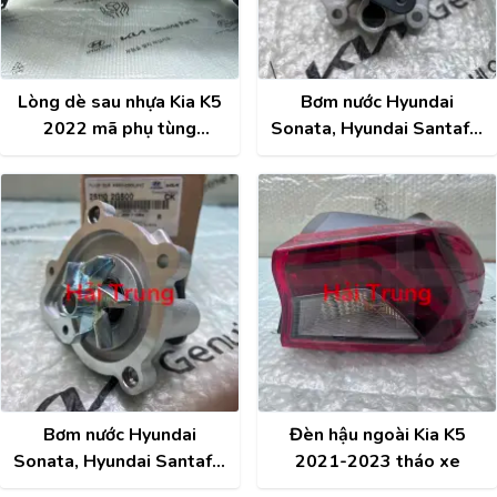
Lòng dè sau nhựa Kia K5
Bơm nước Hyundai
2022 mã phụ tùng
Sonata, Hyundai Santafe,
86821L6000
Kia Sorento, Kia K5 mã
86822L6000
phụ tùng 251102G500
Bơm nước Hyundai
Đèn hậu ngoài Kia K5
Sonata, Hyundai Santafe,
2021-2023 tháo xe
Kia Sorento, Kia K5 mã