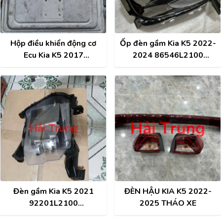
Hộp điều khiển động cơ
Ốp đèn gầm Kia K5 2022-
Ecu Kia K5 2017
2024 86546L2100
391202EKA1
86545L2100
Đèn gầm Kia K5 2021
ĐÈN HẬU KIA K5 2022-
92201L2100
2025 THÁO XE
92202L2100