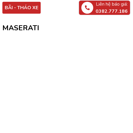
Liên hệ báo giá:
BÃI - THÁO XE
0382.777.186
MASERATI