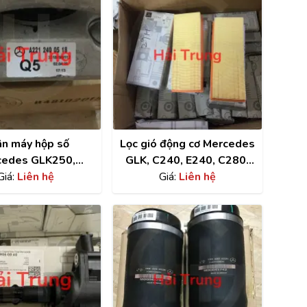
n máy hộp số
Lọc gió động cơ Mercedes
cedes GLK250,
GLK, C240, E240, C280,
, GLK220, C250,
Giá:
Liên hệ
E280, E200, E300 chính
Giá:
Liên hệ
 E500 chính hãng
hãng A2730940404
2212400518