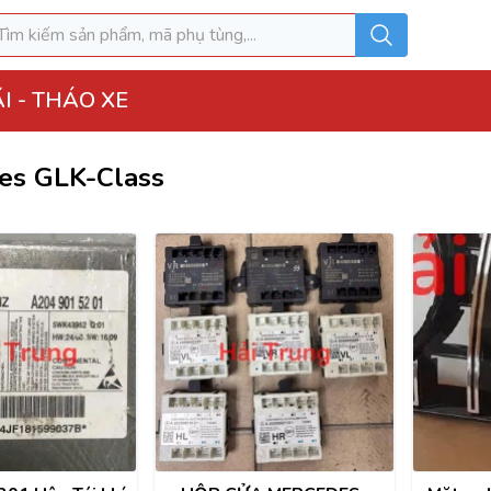
I - THÁO XE
es GLK-Class
o Xe
hộp điện đầy đủ
ì, Hộp túi khí
 Xe
MK
u hòa AC