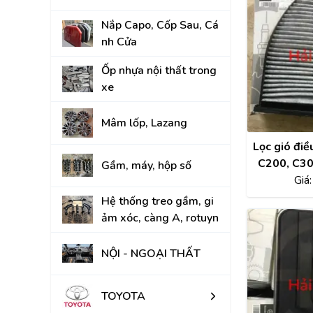
KIA
Nắp Capo, Cốp Sau, Cá
nh Cửa
Ốp nhựa nội thất trong
xe
Mâm lốp, Lazang
Lọc gió đi
C200, C300, E250, 
Gầm, máy, hộp số
GLK250, 
Giá
hãng A
Hệ thống treo gầm, gi
ảm xóc, càng A, rotuyn
NỘI - NGOẠI THẤT
TOYOTA