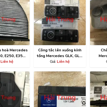
ều hoà Mercedes
Công tắc lên xuống kính
Châ
E350,
tổng Mercedes GLK, GLE,
Mer
GLK300 chính
:
Liên hệ
GLC W204 chính hãng
Giá:
Liên hệ
GLK300
2128300318
A2049055402
C350,
A