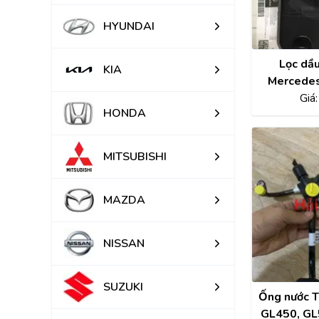
HYUNDAI
Lọc dầu
KIA
Mercedes
C350, G
Giá
HONDA
E350 
A222
MITSUBISHI
MAZDA
NISSAN
SUZUKI
Ống nước 
GL450, GL