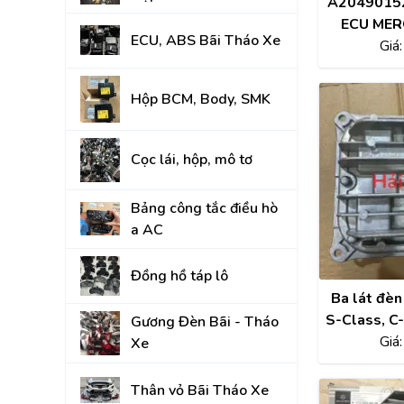
A20490152
Đồng hồ táp lô
ECU MER
ECU, ABS Bãi Tháo Xe
GLK-CLA
Giá
Gương Đèn Bãi - T
T
Thân vỏ Bãi Tháo 
Hộp BCM, Body, SMK
Nắp Capo, Cốp Sau
Cọc lái, hộp, mô tơ
Ốp nhựa nội thất tr
Mâm lốp, Lazang
Bảng công tắc điều hò
a AC
Gầm, máy, hộp số
Hệ thống treo gầm,
Đồng hồ táp lô
A, rotuyn
Ba lát đè
S-Class, C-
NỘI - NGOẠI THẤT
Gương Đèn Bãi - Tháo
GLC, GLE
Giá
Xe
TOYOTA
Thân vỏ Bãi Tháo Xe
HYUNDAI