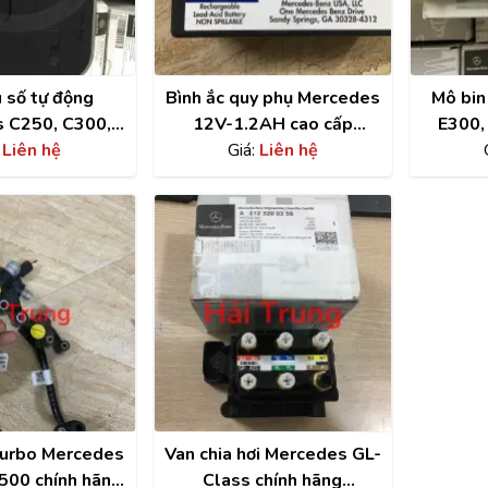
 số tự động
Bình ắc quy phụ Mercedes
Mô bin
 C250, C300,
12V-1.2AH cao cấp
E300,
LK250, E250,
:
Liên hệ
N000000004039
Giá:
Liên hệ
M27
chính hãng
A
2772000
Turbo Mercedes
Van chia hơi Mercedes GL-
500 chính hãng
Class chính hãng