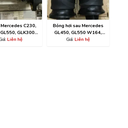
 Mercedes C230,
Bóng hơi sau Mercedes
 GL550, GLK300
GL450, GL550 W164,
2 chính hãng
Giá:
Liên hệ
W166 chính hãng
Giá:
Liên hệ
2729060060
A1663200325