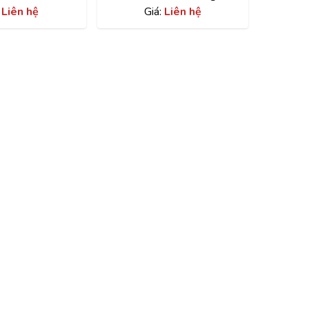
2001000
:
Liên hệ
A2123200358
Giá:
Liên hệ