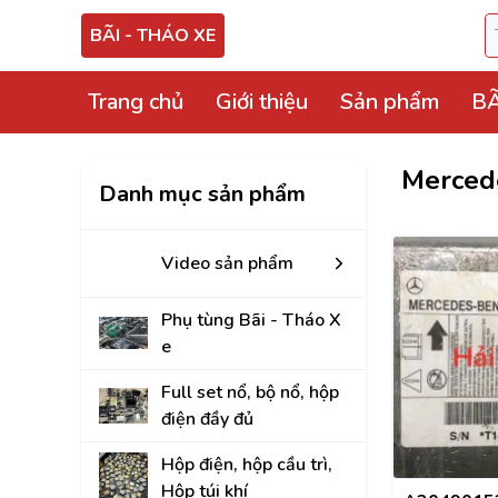
BÃI - THÁO XE
Trang chủ
Giới thiệu
Sản phẩm
BÃ
Video sản phẩm
Merced
Danh mục sản phẩm
Phụ tùng Bãi - Thá
Full set nổ, bộ nổ, 
Video sản phẩm
Hộp điện, hộp cầu tr
Phụ tùng Bãi - Tháo X
ECU, ABS Bãi Tháo
e
Hộp BCM, Body, S
Full set nổ, bộ nổ, hộp
điện đầy đủ
Cọc lái, hộp, mô tơ
Hộp điện, hộp cầu trì,
Bảng công tắc điề
Hộp túi khí