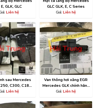
 lăng độ Mercedes
Mặt ca lăng độ Mercedes
 E, GLK, GLC
GLC GLK, E, C Series
Giá:
Liên hệ
Giá:
Liên hệ
nh sau Mercedes
Van thông hơi xăng EGR
C250, C300, C180,
Mercedes GLK chính hãng
300, E500, GLK350
Giá:
Liên hệ
A0005003201
Giá:
Liên hệ
5 chính hãng
0084201320