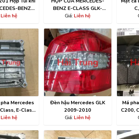
01 Hộp Túi khí
HỘP CỬA MERCEDES-
Mặt ca
CEDES-BENZ
BENZ E-CLASS GLK-
C,
SS 350 X204
:
Liên hệ
CLASS (W212) THÁO XE
Giá:
Liên hệ
háo Xe
háo Xe
A2129001829
A2129004206
Xe
A2129004618
, Cánh Cửa
ong xe
 giảm xóc, càng
n pha Mercedes
Đèn hậu Mercedes GLK
Má pha
Class, E-Class,
2009-2010
C200, 
, GLK tháo xe
:
Liên hệ
Giá:
Liên hệ
E200, E
W20
A