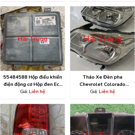
55484588 Hộp điều khiển
Tháo Xe Đèn pha
điện động cơ Hộp đen Ecu
Chevrolet Colorado
Chevrolet Colorado Tháo
Giá:
Liên hệ
2014-2017
Giá:
Liên hệ
Xe