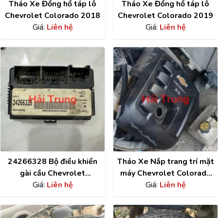
Tháo Xe Đồng hồ táp lô
Tháo Xe Đồng hồ táp lô
Chevrolet Colorado 2018
Chevrolet Colorado 2019
Giá:
Liên hệ
Giá:
Liên hệ
24266328 Bộ điều khiển
Tháo Xe Nắp trang trí mặt
gài cầu Chevrolet
máy Chevrolet Colorado
Colorado Tháo Xe
Giá:
Liên hệ
Giá:
2017
Liên hệ