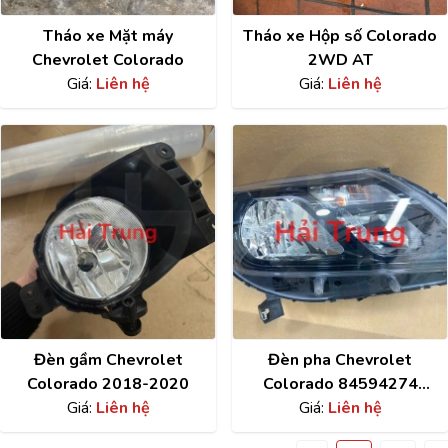
Tháo xe Mặt máy
Tháo xe Hộp số Colorado
Chevrolet Colorado
2WD AT
Giá:
Liên hệ
Giá:
Liên hệ
Đèn gầm Chevrolet
Đèn pha Chevrolet
Colorado 2018-2020
Colorado 84594274
Giá:
Liên hệ
2017-2023
Giá:
Liên hệ