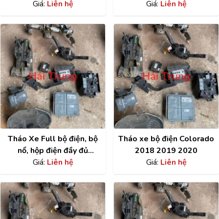
Giá:
Liên hệ
Xe 13534765
Giá:
Liên hệ
Tháo Xe Full bộ điện, bộ
Tháo xe bộ điện Colorado
nổ, hộp điện đầy đủ
2018 2019 2020
Chevrolet Colorado
Giá:
Liên hệ
Giá:
Liên hệ