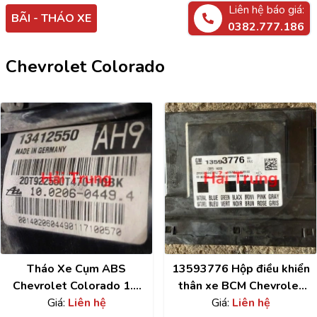
Liên hệ báo giá:
BÃI - THÁO XE
0382.777.186
Chevrolet Colorado
Tháo Xe Cụm ABS
13593776 Hộp điều khiển
Chevrolet Colorado 1.8
thân xe BCM Chevrolet
Giá:
13412550
Liên hệ
Colorado Tháo Xe
Giá:
Liên hệ