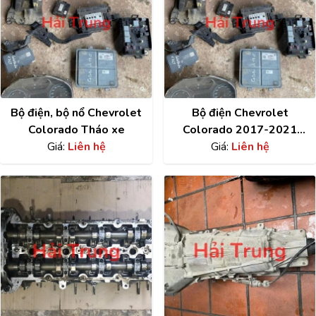
Bộ điện, bộ nổ Chevrolet
Bộ điện Chevrolet
Colorado Tháo xe
Colorado 2017-2021
Giá:
Liên hệ
Giá:
Tháo xe
Liên hệ