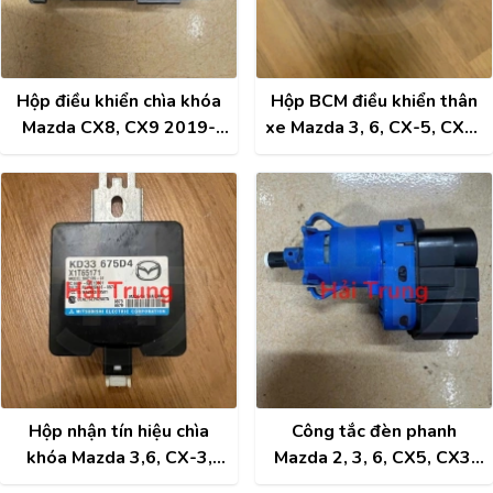
Hộp điều khiển chìa khóa
Hộp BCM điều khiển thân
Mazda CX8, CX9 2019-
xe Mazda 3, 6, CX-5, CX-9
2026 Tháo Xe
2017 Tháo Xe
N243675U0A
TK52675X0A
Hộp nhận tín hiệu chìa
Công tắc đèn phanh
khóa Mazda 3,6, CX-3,
Mazda 2, 3, 6, CX5, CX3,
CX-30 CX-5, CX-9 Tháo
CX9, CX30 Tháo Xe