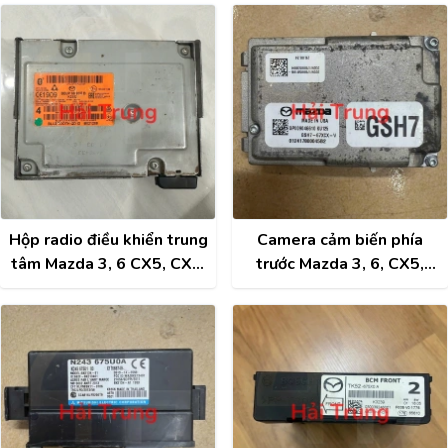
2026 Tháo Xe
CX9
Hộp radio điều khiển trung
Camera cảm biến phía
tâm Mazda 3, 6 CX5, CX3,
trước Mazda 3, 6, CX5,
CX30, CX8, CX9 Tháo Xe
CX3, CX9 2018-2026
BBJP669C0B
Tháo Xe GSH767XCXV