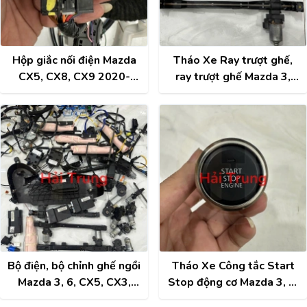
Hộp giắc nối điện Mazda
Tháo Xe Ray trượt ghế,
CX5, CX8, CX9 2020-
ray trượt ghế Mazda 3,
2026 Tháo Xe
CX3, CX5, CX8, CX9,
K20188092
CX30, 6
Bộ điện, bộ chỉnh ghế ngồi
Tháo Xe Công tắc Start
Mazda 3, 6, CX5, CX3,
Stop động cơ Mazda 3, 6,
CX30, CX8, CX9 2019-
CX5, CX3, CX30, CX8,