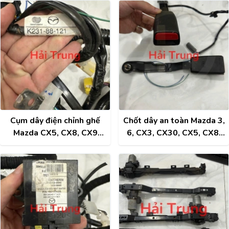
Tháo Xe
2019-2026
Cụm dây điện chỉnh ghế
Chốt dây an toàn Mazda 3,
Mazda CX5, CX8, CX9
6, CX3, CX30, CX5, CX8,
2020-2026 Tháo Xe
CX9 2019-2026 Tháo Xe
K23188121
DHA957620