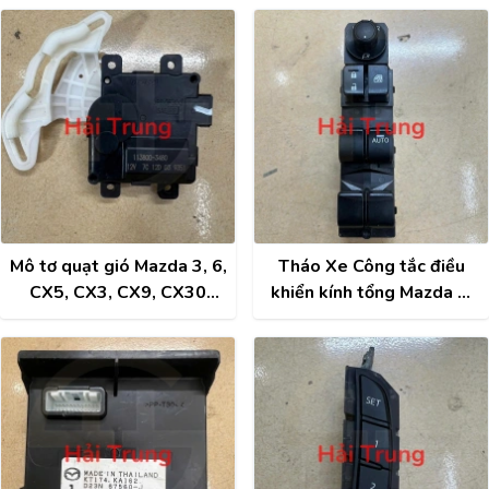
Xe KD33675D4
BN7N-66-490A
Mô tơ quạt gió Mazda 3, 6,
Tháo Xe Công tắc điều
CX5, CX3, CX9, CX30
khiển kính tổng Mazda 2,
Tháo Xe 1138003480
3, 6, CX5, CX3, CX30, CX9