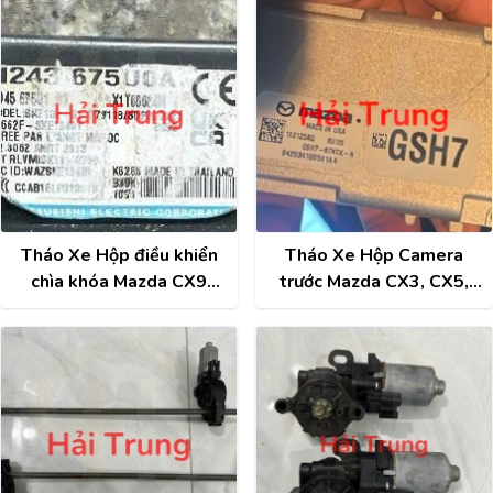
KC0T66DRXA
KF2P66DRXB
BALR66DRXA
Tháo Xe Hộp điều khiển
Tháo Xe Hộp Camera
chìa khóa Mazda CX9
trước Mazda CX3, CX5,
N243675U0A
CX9 GSH7-67XCX-N