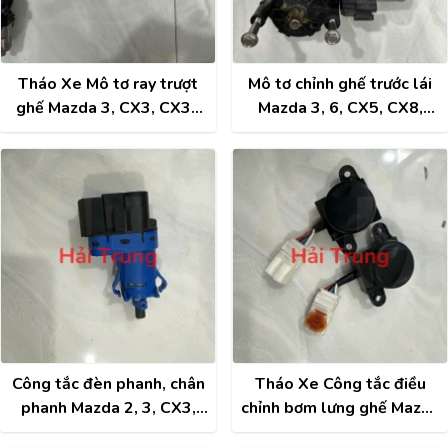
Tháo Xe Mô tơ ray trượt
Mô tơ chỉnh ghế trước lái
ghế Mazda 3, CX3, CX30
Mazda 3, 6, CX5, CX8,
CX5, CX8, CX9
CX9 Tháo Xe
43944010290
Công tắc đèn phanh, chân
Tháo Xe Công tắc điều
phanh Mazda 2, 3, CX3,
chỉnh bơm lưng ghế Mazda
CX30, 6, CX5, CX8, CX9
3, CX3, CX30, CX9, CX8