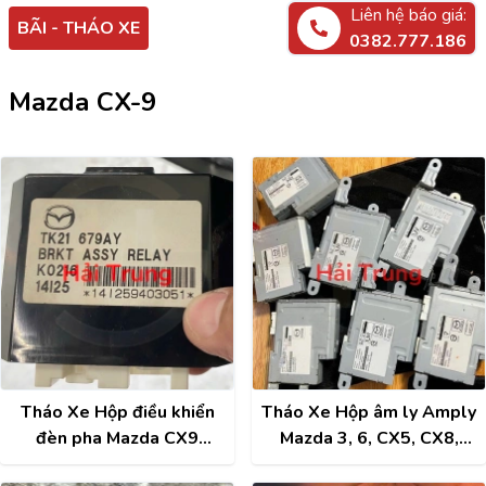
Liên hệ báo giá:
BÃI - THÁO XE
0382.777.186
Mazda CX-9
Tháo Xe Hộp điều khiển
Tháo Xe Hộp âm ly Amply
đèn pha Mazda CX9
Mazda 3, 6, CX5, CX8,
TK21-679AY
CX9 KA3K66DRX