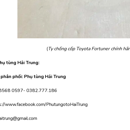
(
Ty chống cốp Toyota Fortuner chính hãn
Phụ tùng Hải Trung:
phân phối: Phụ tùng Hải Trung
.8568 0597- 0382.777.186
s://www.facebook.com/PhutungotoHaiTrung
aitrung@gmail.com