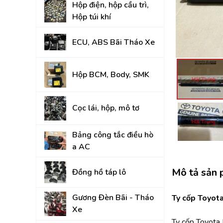
Hộp điện, hộp cầu trì,
Đồng hồ táp lô
Hộp túi khí
Gương Đèn Bãi - T
ECU, ABS Bãi Tháo Xe
Thân vỏ Bãi Tháo 
Nắp Capo, Cốp Sau
Hộp BCM, Body, SMK
Ốp nhựa nội thất tr
Cọc lái, hộp, mô tơ
Mâm lốp, Lazang
Gầm, máy, hộp số
Bảng công tắc điều hò
a AC
Hệ thống treo gầm,
A, rotuyn
Mô tả sản
Đồng hồ táp lô
NỘI - NGOẠI THẤT
Gương Đèn Bãi - Tháo
TOYOTA
Ty cốp Toyota
Xe
HYUNDAI
Ty cốp Toyota 