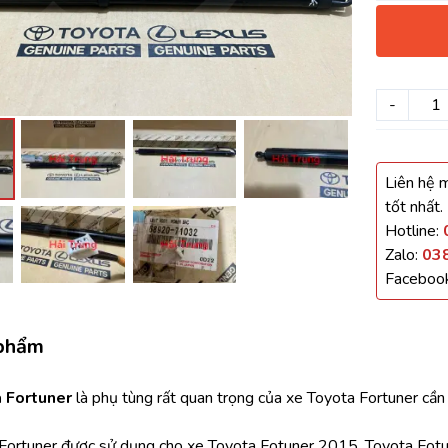
háo Xe
Xe
-
, Cánh Cửa
Liên hệ m
ong xe
tốt nhất.
Hotline:
Zalo:
03
Faceboo
 giảm xóc, càng
 phẩm
 Fortuner 
là phụ tùng rất quan trọng của xe Toyota Fortuner cần 
Fortuner được sử dụng cho xe Toyota Fotuner 2015, Toyota Fotu