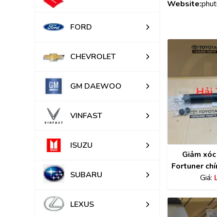
Website:
phut
FORD
CHEVROLET
GM DAEWOO
VINFAST
ISUZU
Giảm xóc
Fortuner ch
SUBARU
2017 | 
Giá:
LEXUS