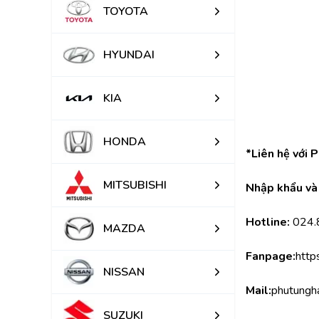
TOYOTA
HYUNDAI
KIA
HONDA
*Liên hệ với 
MITSUBISHI
Nhập khẩu và 
Hotline:
 024
MAZDA
Fanpage:
http
NISSAN
Mail:
phutungh
SUZUKI