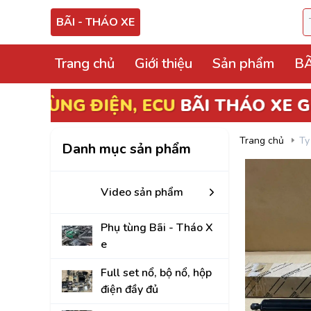
BÃI - THÁO XE
Trang chủ
Giới thiệu
Sản phẩm
BÃ
Video sản phẩm
Phụ tùng Bãi - Thá
Trang chủ
Ty
Danh mục sản phẩm
Full set nổ, bộ nổ, 
Hộp điện, hộp cầu tr
Video sản phẩm
ECU, ABS Bãi Tháo
Phụ tùng Bãi - Tháo X
Hộp BCM, Body, S
e
Cọc lái, hộp, mô tơ
Full set nổ, bộ nổ, hộp
điện đầy đủ
Bảng công tắc điề