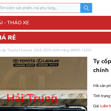
I - THÁO XE
o Xe
 cốp Toyota Fortuner 2015-2020 chính hãng 68920-71032
hộp điện đầy đủ
Ty cố
ì, Hộp túi khí
chính
 Xe
MK
Mã sản p
Tình trạng:
u hòa AC
Giá:
Liên 