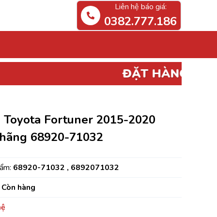
Liên hệ báo giá:
0382.777.186
ĐẶT HÀNG
PHỤ TÙNG ĐIỆN,
p Toyota Fortuner 2015-2020
 hãng 68920-71032
hẩm:
68920-71032 , 6892071032
Còn hàng
hệ