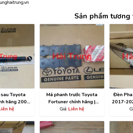
unghaitrung.vn
Sản phẩm tương 
 sau Toyota
Má phanh trước Toyota
Đèn Pha
ính hãng 2008-
Fortuner chính hãng |
2017-20
4853109800
Liên hệ
04465YZZQ7
Giá:
Liên hệ
81
G