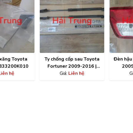
xăng Toyota
Ty chống cốp sau Toyota
Đèn hậu
| 833200K010
Fortuner 2009-2016 |
2009
Liên hệ
689600K251
Giá:
Liên hệ
G