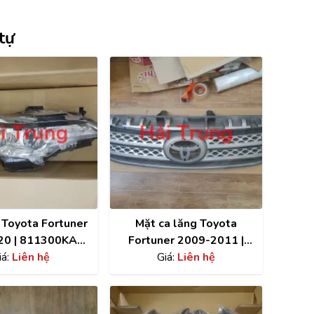
tự
 Toyota Fortuner
Mặt ca lăng Toyota
20 | 811300KA80
Fortuner 2009-2011 |
1700KA80
iá:
Liên hệ
53111-0K290
Giá:
Liên hệ