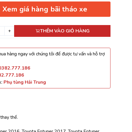
Xem giá hàng bãi tháo xe
+
THÊM VÀO GIỎ HÀNG
ua hàng ngay với chúng tôi để được tư vấn và hỗ trợ
0382.777.186
82.777.186
k:
Phụ tùng Hải Trung
thay thế.
ner 2016, Toyota Fotuner 2017, Toyota Fotuner 