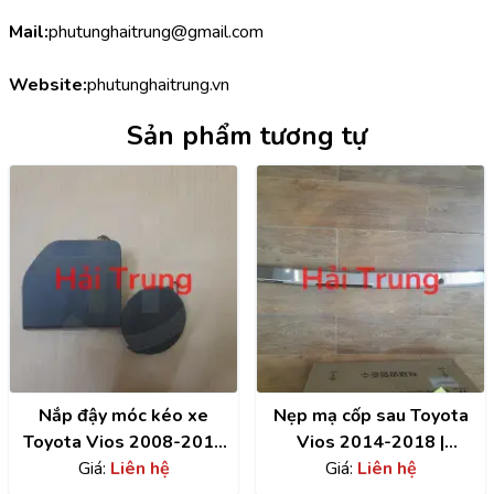
Mail:
phutunghaitrung@gmail.com
Website:
phutunghaitrung.vn
Sản phẩm tương tự
Nắp đậy móc kéo xe
Nẹp mạ cốp sau Toyota
Toyota Vios 2008-2018
Vios 2014-2018 |
Giá:
giá rẻ
Liên hệ
768010D280
Giá:
Liên hệ