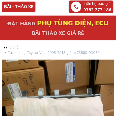
Liên hệ báo giá:
BÃI - THÁO XE
0382.777.186
PHỤ TÙNG ĐIỆN, ECU
ĐẶT HÀNG
BÃI THÁO XE GIÁ RẺ
Trang chủ
Túi khí phụ Toyota Vios 2008-2013 giá rẻ 73960-0D050