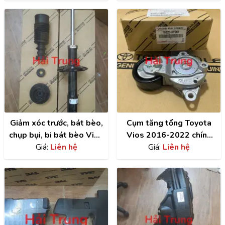
Giảm xóc trước, bát bèo,
Cụm tăng tổng Toyota
chụp bụi, bi bát bèo Vios
Vios 2016-2022 chính
2014-2022
Giá:
Liên hệ
hãng | 166200Y061
Giá:
Liên hệ