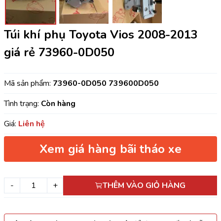
Túi khí phụ Toyota Vios 2008-2013
giá rẻ 73960-0D050
Mã sản phẩm:
73960-0D050 739600D050
Tình trạng:
Còn hàng
Giá:
Liên hệ
Xem giá hàng bãi tháo xe
-
+
THÊM VÀO GIỎ HÀNG