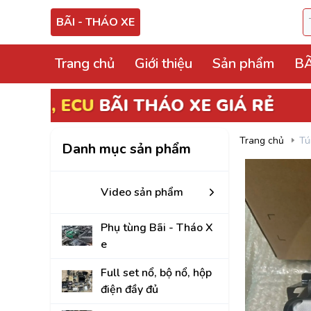
BÃI - THÁO XE
Trang chủ
Giới thiệu
Sản phẩm
BÃ
Video sản phẩm
Phụ tùng Bãi - Thá
Trang chủ
Tú
Danh mục sản phẩm
Full set nổ, bộ nổ, 
Hộp điện, hộp cầu tr
Video sản phẩm
ECU, ABS Bãi Tháo
Phụ tùng Bãi - Tháo X
Hộp BCM, Body, S
e
Cọc lái, hộp, mô tơ
Full set nổ, bộ nổ, hộp
điện đầy đủ
Bảng công tắc điề