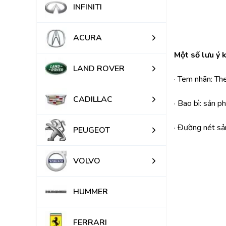
INFINITI
ACURA
Một số lưu ý 
LAND ROVER
· Tem nhãn: Th
CADILLAC
· Bao bì: sản 
· Đường nét sả
PEUGEOT
VOLVO
HUMMER
FERRARI