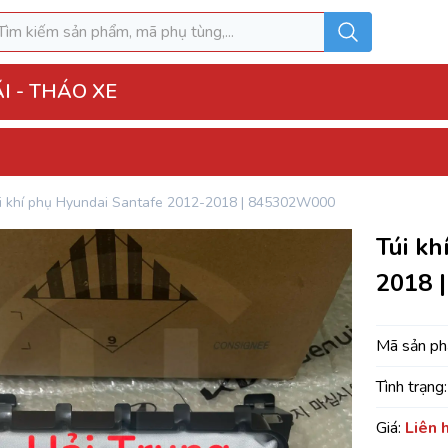
I - THÁO XE
ĐẶT 
o Xe
i khí phụ Hyundai Santafe 2012-2018 | 845302W000
hộp điện đầy đủ
Túi kh
ì, Hộp túi khí
2018 
 Xe
MK
Mã sản p
Tình trạng:
u hòa AC
Giá:
Liên 