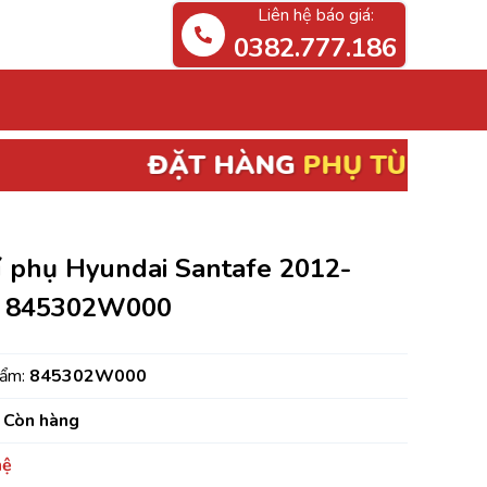
Liên hệ báo giá:
0382.777.186
HÀNG
PHỤ TÙNG ĐIỆN, ECU
BÃI THÁO
í phụ Hyundai Santafe 2012-
| 845302W000
hẩm:
845302W000
Còn hàng
hệ