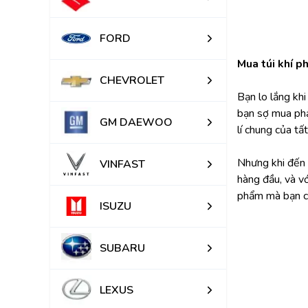
FORD
Mua túi khí p
CHEVROLET
Bạn lo lắng kh
bạn sợ mua phả
GM DAEWOO
lí chung của tấ
Nhưng khi đến v
VINFAST
hàng đầu, và v
phẩm mà bạn c
ISUZU
SUBARU
LEXUS