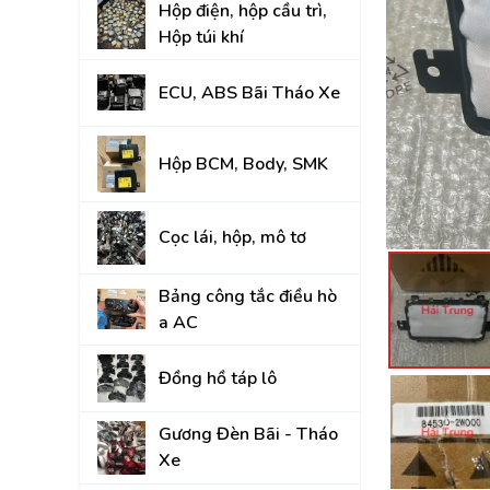
Hộp điện, hộp cầu trì,
Đồng hồ táp lô
Hộp túi khí
Gương Đèn Bãi - T
ECU, ABS Bãi Tháo Xe
Thân vỏ Bãi Tháo 
Nắp Capo, Cốp Sau
Hộp BCM, Body, SMK
Ốp nhựa nội thất tr
Cọc lái, hộp, mô tơ
Mâm lốp, Lazang
Gầm, máy, hộp số
Bảng công tắc điều hò
a AC
Hệ thống treo gầm,
A, rotuyn
Đồng hồ táp lô
NỘI - NGOẠI THẤT
Gương Đèn Bãi - Tháo
TOYOTA
Xe
HYUNDAI