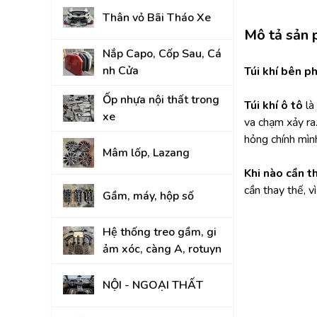
Thân vỏ Bãi Tháo Xe
KIA
Mô tả sản
Nắp Capo, Cốp Sau, Cá
nh Cửa
Túi khí bên p
Ốp nhựa nội thất trong
Túi khí ô tô
 l
xe
va chạm xảy ra.
hỏng chính mìn
Mâm lốp, Lazang
Khi nào cần t
cần thay thế, 
Gầm, máy, hộp số
Hệ thống treo gầm, gi
ảm xóc, càng A, rotuyn
NỘI - NGOẠI THẤT