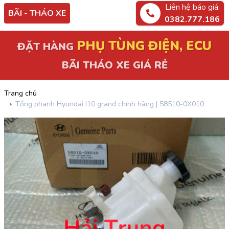
Liên hệ báo giá:
BÃI - THÁO XE
0382.777.186
PHỤ TÙNG ĐIỆN, ECU
ĐẶT HÀNG
BÃI THÁO XE GIÁ RẺ
Trang chủ
Tổng phanh Hyundai I10 grand chính hãng | 58510-0X010