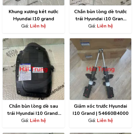
Khung xương két nước
Chắn bùn lòng dè trước
Hyundai I10 grand
trái Hyundai i10 Grand
Giá:
Liên hệ
chính hãng |
Giá:
Liên hệ
86811B4000
Chắn bùn lòng dè sau
Giảm xóc trước Hyundai
trái Hyundai I10 Grand |
I10 Grand | 54660B4000
86821B4400
Giá:
Liên hệ
Giá:
Liên hệ