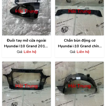
Đuôi tay mở cửa ngoài
Chắn bùn động cơ
Hyundai I10 Grand 2014-
Hyundai i10 Grand chính
2020 chính hãng
Giá:
Liên hệ
hãng | 29110B4000
Giá:
Liên hệ
82652B4020