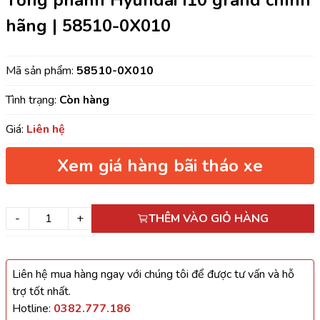
Tổng phanh Hyundai I10 grand chính
hãng | 58510-0X010
Mã sản phẩm:
58510-0X010
Tình trạng:
Còn hàng
Giá:
Liên hệ
Xem giá hàng bãi tháo xe
-
+
THÊM VÀO GIỎ HÀNG
Liên hệ mua hàng ngay với chúng tôi để được tư vấn và hỗ
trợ tốt nhất.
Hotline:
0382.777.186