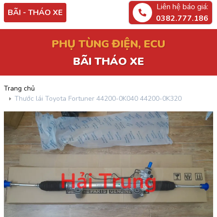
Liên hệ báo giá:
BÃI - THÁO XE
0382.777.186
PHỤ TÙNG ĐIỆN, ECU
BÃI THÁO XE
Trang chủ
Thước lái Toyota Fortuner 44200-0K040 44200-0K320