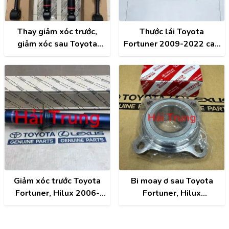
Thay giảm xóc trước,
Thước lái Toyota
giảm xóc sau Toyota
Fortuner 2009-2022 cao
Fortuner 2009-2024
cấp 44200-0K040
chính hãng
Giảm xóc trước Toyota
Bi moay ơ sau Toyota
Fortuner, Hilux 2006-
Fortuner, Hilux
2016 chính hãng 48510-
90369T0003 90369-
09K80
T0003