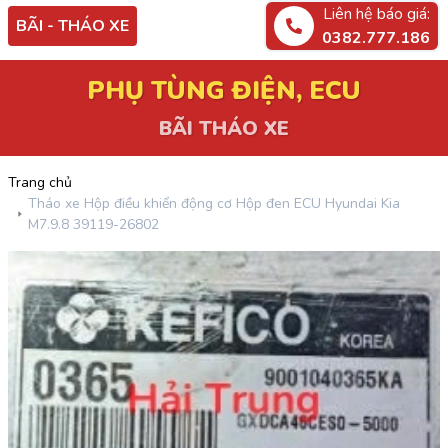
Liên hệ báo giá:
BÃI - THÁO XE
0382.777.186
PHỤ TÙNG ĐIỆN, ECU
BÃI THÁO XE
Trang chủ
Tháo xe Hộp điều khiển động cơ Hộp đen ECU Hyundai Kia
M7.9.8 39119-26802