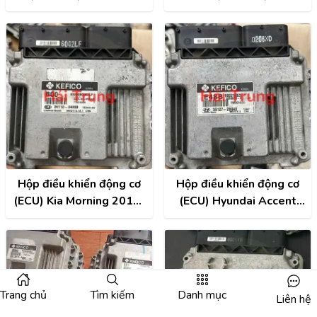
ECU Kia Tháo xe
Hộp điều khiển động cơ
Hộp điều khiển động cơ
(ECU) Kia Morning 2012-
(ECU) Hyundai Accent
2020 hàng mẫu Tháo xe
2012-2017 Tháo xe đẹp
đẹp 3911004000
mã phụ tùng
391272B940
Trang chủ
Tìm kiếm
Danh mục
Liên hệ