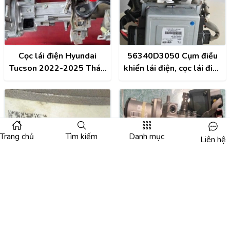
Cọc lái điện Hyundai
56340D3050 Cụm điều
Tucson 2022-2025 Tháo
khiển lái điện, cọc lái điện
Xe 56370N9100
Hyundai Tucson 2015-
2020 Tháo Xe
Trang chủ
Tìm kiếm
Danh mục
Liên hệ
Tháo Xe Mô tơ điều khiển
Cọc lái (cột lái) điện
cọc lái Hyundai Tucson
Hyundai Tucson 2016-