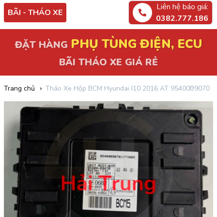
Liên hệ báo giá:
BÃI - THÁO XE
0382.777.186
PHỤ TÙNG ĐIỆN, ECU
ĐẶT HÀNG
BÃI THÁO XE GIÁ RẺ
Trang chủ
Tháo Xe Hộp BCM Hyundai I10 2016 AT 95400B9070