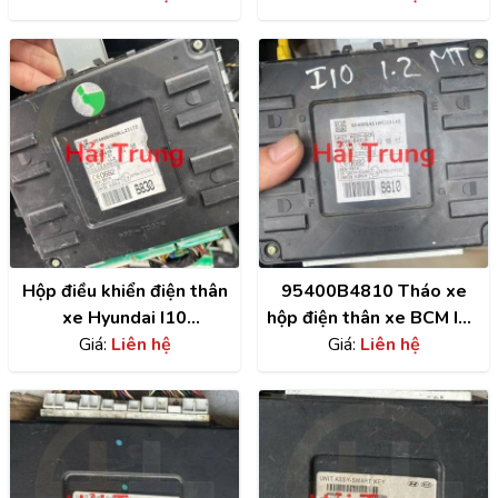
82652B4020
95400B4830
Hộp điều khiển điện thân
95400B4810 Tháo xe
xe Hyundai I10
hộp điện thân xe BCM I10
95400B4830
Giá:
Liên hệ
Giá:
Tháo xe
Liên hệ
95400B4830