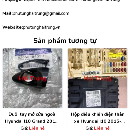
Mail:
phutunghaitrung@gmail.com
Website:
phutunghaitrung.vn
Sản phẩm tương tự
Đuôi tay mở cửa ngoài
Hộp điều khiển điện thân
Hyundai I10 Grand 2014-
xe Hyundai I10 2015-
2020 chính hãng
Giá:
Liên hệ
2019 Tháo xe
Giá:
Liên hệ