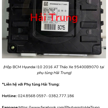
(
Hộp BCM Hyundai I10 2016 AT Tháo Xe 95400B9070 
tại 
phụ tùng Hải Trung)
*Liên hệ với Phụ tùng Hải Trung:
Hotline:
 024.8568 0597- 0382.777.186
Fanpage:
https://www.facebook.com/PhutungotoHaiTrung