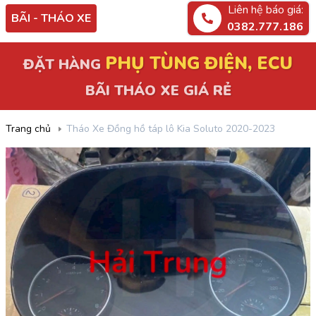
Liên hệ báo giá:
BÃI - THÁO XE
0382.777.186
PHỤ TÙNG ĐIỆN, ECU
ĐẶT HÀNG
BÃI THÁO XE GIÁ RẺ
Trang chủ
Tháo Xe Đồng hồ táp lô Kia Soluto 2020-2023