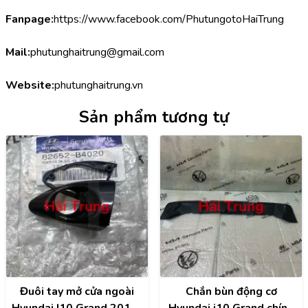
Fanpage:
https://www.facebook.com/PhutungotoHaiTrung
Mail:
phutunghaitrung@gmail.com
Website:
phutunghaitrung.vn
Sản phẩm tương tự
Đuôi tay mở cửa ngoài
Chắn bùn động cơ