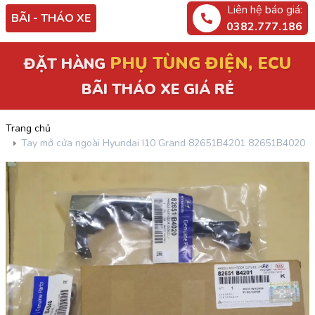
Liên hệ báo giá:
BÃI - THÁO XE
0382.777.186
PHỤ TÙNG ĐIỆN, ECU
ĐẶT HÀNG
BÃI THÁO XE GIÁ RẺ
Trang chủ
Tay mở cửa ngoài Hyundai I10 Grand 82651B4201 82651B4020