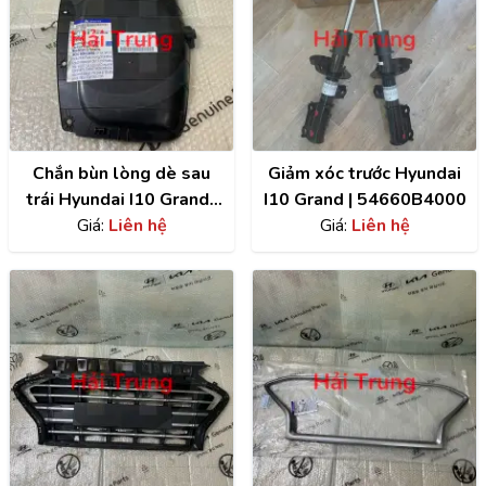
Chắn bùn lòng dè sau
Giảm xóc trước Hyundai
trái Hyundai I10 Grand |
I10 Grand | 54660B4000
86821B4400
Giá:
Liên hệ
Giá:
Liên hệ