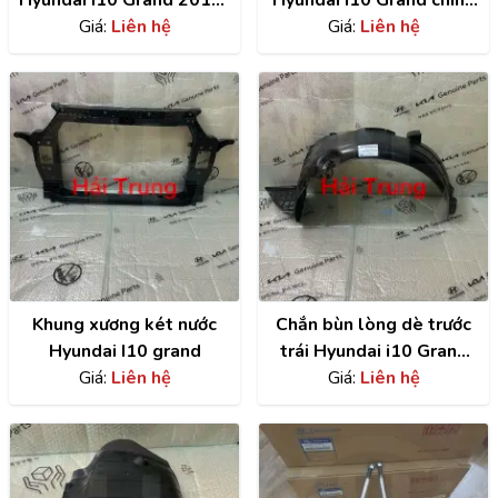
Hyundai I10 Grand 2014-
Hyundai i10 Grand chính
2020 chính hãng
Giá:
Liên hệ
hãng | 29110B4000
Giá:
Liên hệ
82652B4020
Khung xương két nước
Chắn bùn lòng dè trước
Hyundai I10 grand
trái Hyundai i10 Grand
Giá:
Liên hệ
chính hãng |
Giá:
Liên hệ
86811B4000