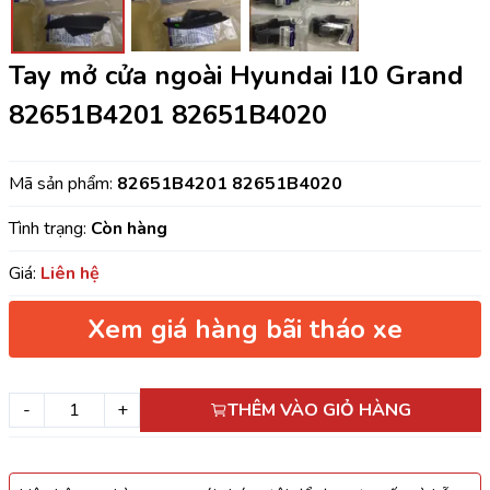
Tay mở cửa ngoài Hyundai I10 Grand
82651B4201 82651B4020
Mã sản phẩm:
82651B4201 82651B4020
Tình trạng:
Còn hàng
Giá:
Liên hệ
Xem giá hàng bãi tháo xe
-
+
THÊM VÀO GIỎ HÀNG