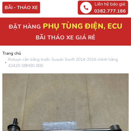
Liên hệ báo giá:
BÃI - THÁO XE
0382.777.186
PHỤ TÙNG ĐIỆN, ECU
ĐẶT HÀNG
BÃI THÁO XE GIÁ RẺ
Trang chủ
Rotuyn cân bằng trước Suzuki Swift 2014-2016 chính hãng
42420-58M00-000