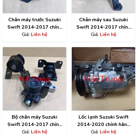
Chân máy trước Suzuki
Chân máy sau Suzuki
Swift 2014-2017 chính
Swift 2014-2017 chính
hãng 11620-58MC0-000
Giá:
Liên hệ
hãng 11710-58MB0-000
Giá:
Liên hệ
Bộ chân máy Suzuki
Lốc lạnh Suzuki Swift
Swift 2014-2017 chính
2014-2020 chính hãng
Giá:
hãng
Liên hệ
Giá:
Denso
Liên hệ