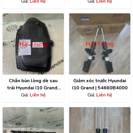
Giá:
Liên hệ
chính hãng |
Giá:
Liên hệ
86811B4000
Chắn bùn lòng dè sau
Giảm xóc trước Hyundai
trái Hyundai I10 Grand |
I10 Grand | 54660B4000
86821B4400
Giá:
Liên hệ
Giá:
Liên hệ