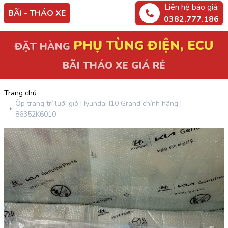
Liên hệ báo giá:
BÃI - THÁO XE
0382.777.186
PHỤ TÙNG ĐIỆN, ECU
ĐẶT HÀNG
BÃI THÁO XE GIÁ RẺ
Trang chủ
Ốp trang trí lưới gió Hyundai I10 Grand chính hãng |
86352K6010