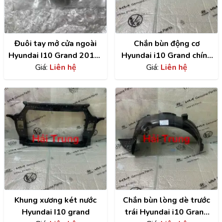
Đuôi tay mở cửa ngoài
Chắn bùn động cơ
Hyundai I10 Grand 2014-
Hyundai i10 Grand chính
2020 chính hãng
Giá:
Liên hệ
hãng | 29110B4000
Giá:
Liên hệ
82652B4020
Khung xương két nước
Chắn bùn lòng dè trước
Hyundai I10 grand
trái Hyundai i10 Grand