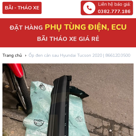
Liên hệ báo giá:
BÃI - THÁO XE
0382.777.186
PHỤ TÙNG ĐIỆN, ECU
ĐẶT HÀNG
BÃI THÁO XE GIÁ RẺ
Trang chủ
Ốp đen cản sau Hyundai Tucson 2020 | 86612D3500