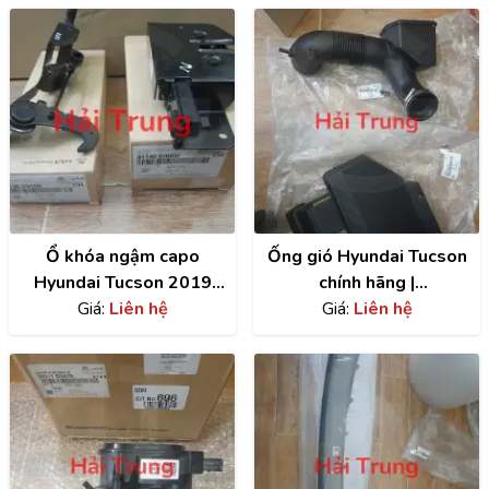
Ổ khóa ngậm capo
Ống gió Hyundai Tucson
Hyundai Tucson 2019
chính hãng |
chính hãng |
Giá:
Liên hệ
28210D3200
Giá:
Liên hệ
81140D3000 ,
81130D3400