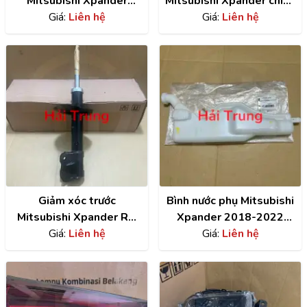
Mitsubishi Xpander
Mitsubishi Xpander chính
2018-2022 chính hãng
Giá:
Liên hệ
hãng 4060A575 ,
Giá:
Liên hệ
7632D397
4060A576
Giảm xóc trước
Bình nước phụ Mitsubishi
Mitsubishi Xpander RH
Xpander 2018-2022
chính hãng 4060A576
Giá:
Liên hệ
chính hãng 1375B077
Giá:
Liên hệ