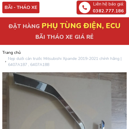
Liên hệ báo giá:
BÃI - THÁO XE
0382.777.186
PHỤ TÙNG ĐIỆN, ECU
ĐẶT HÀNG
BÃI THÁO XE GIÁ RẺ
Trang chủ
Nẹp dưới cản trước Mitsubishi Xpande 2019-2021 chính hãng |
6407A187 , 6407A188