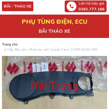
Liên hệ báo giá:
BÃI - THÁO XE
0382.777.186
PHỤ TÙNG ĐIỆN, ECU
BÃI THÁO XE
Trang chủ
Nắp đậy cam, Nhựa ốp cam Suzuki Carry 11390-61J01-000