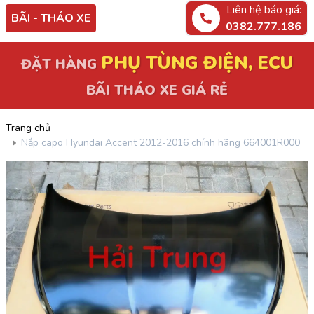
Liên hệ báo giá:
BÃI - THÁO XE
0382.777.186
PHỤ TÙNG ĐIỆN, ECU
ĐẶT HÀNG
BÃI THÁO XE GIÁ RẺ
Trang chủ
Nắp capo Hyundai Accent 2012-2016 chính hãng 664001R000