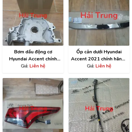
Bơm dầu động cơ
Ốp cản dưới Hyundai
Hyundai Accent chính
Accent 2021 chính hãng |
hãng | 2131026802
Giá:
Liên hệ
86577H6510
Giá:
Liên hệ