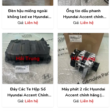
Đèn hậu miếng ngoài
Ống tio dầu phanh
không led xe Hyundai
Hyundai Accent chính
Accent | 92402H6000
Giá:
Liên hệ
hãng | 58732A7000
Giá:
Liên hệ
Đáy Các Te Hộp Số
Máy phát 2 rắc Hyundai
Hyundai Accent Chính
Accent chính hãng |
Hãng | 4528026101
Giá:
Liên hệ
373002B101
Giá:
Liên hệ