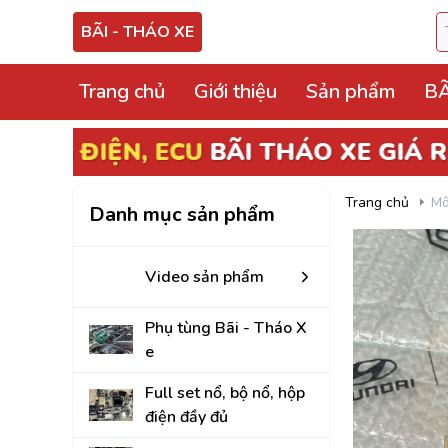
BÃI - THÁO XE
Trang chủ
Giới thiệu
Sản phẩm
BÃ
Video sản phẩm
Phụ tùng Bãi - Thá
Trang chủ
Mô
Danh mục sản phẩm
Full set nổ, bộ nổ, 
Hộp điện, hộp cầu tr
Video sản phẩm
ECU, ABS Bãi Tháo
Phụ tùng Bãi - Tháo X
Hộp BCM, Body, S
e
Cọc lái, hộp, mô tơ
Full set nổ, bộ nổ, hộp
điện đầy đủ
Bảng công tắc điề