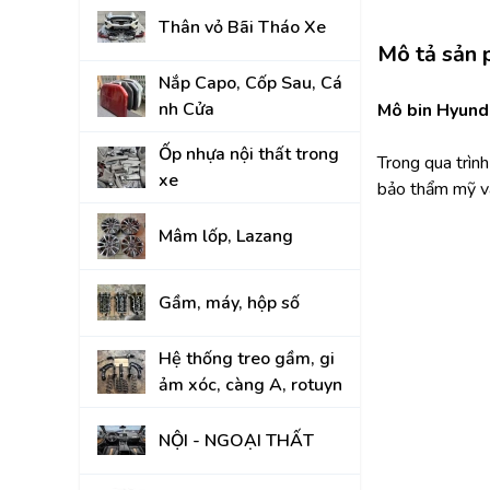
Thân vỏ Bãi Tháo Xe
KIA
Mô tả sản
Nắp Capo, Cốp Sau, Cá
nh Cửa
Mô bin Hyund
Ốp nhựa nội thất trong
Trong qua trìn
xe
bảo thẩm mỹ và
Mâm lốp, Lazang
Gầm, máy, hộp số
Hệ thống treo gầm, gi
ảm xóc, càng A, rotuyn
NỘI - NGOẠI THẤT