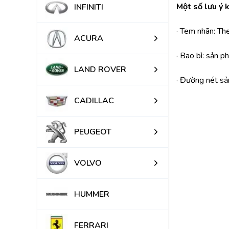
Một số lưu ý 
INFINITI
· Tem nhãn: Th
ACURA
· Bao bì: sản 
LAND ROVER
· Đường nét sả
CADILLAC
PEUGEOT
VOLVO
HUMMER
FERRARI