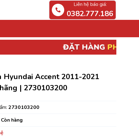
Liên hệ báo giá:
0382.777.186
ĐẶT HÀNG
PHỤ TÙNG ĐIỆN, ECU
BÃI
n Hyundai Accent 2011-2021
 hãng | 2730103200
hẩm:
2730103200
Còn hàng
hệ