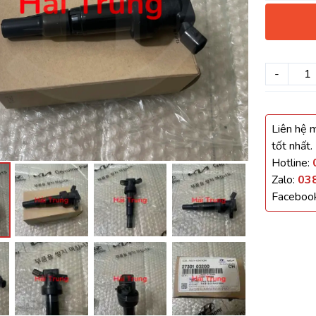
háo Xe
Xe
-
, Cánh Cửa
Liên hệ m
ong xe
tốt nhất.
Hotline:
Zalo:
03
Faceboo
 giảm xóc, càng