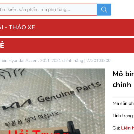
I - THÁO XE
o Xe
 bin Hyundai Accent 2011-2021 chính hãng | 2730103200
hộp điện đầy đủ
Mô bi
ì, Hộp túi khí
chính
 Xe
MK
Mã sản p
Tình trạng:
u hòa AC
Giá:
Liên 