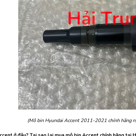
(Mô bin Hyundai Accent 2011-2021 chính hãng n
cent ở đâu? Tại sao lại mua mô bin Accent chính hãng tại H