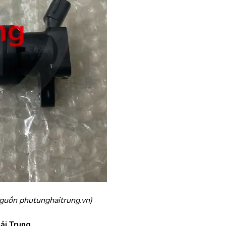
guồn phutunghaitrung.vn)
ải Trung