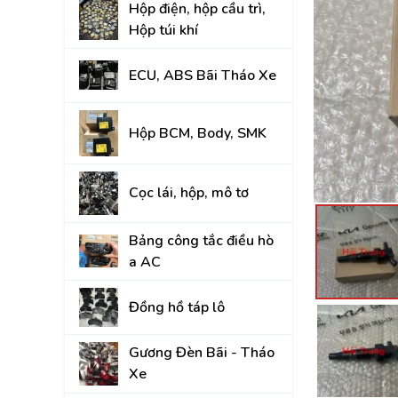
Hộp điện, hộp cầu trì,
Đồng hồ táp lô
Hộp túi khí
Gương Đèn Bãi - T
ECU, ABS Bãi Tháo Xe
Thân vỏ Bãi Tháo 
Nắp Capo, Cốp Sau
Hộp BCM, Body, SMK
Ốp nhựa nội thất tr
Cọc lái, hộp, mô tơ
Mâm lốp, Lazang
Gầm, máy, hộp số
Bảng công tắc điều hò
a AC
Hệ thống treo gầm,
A, rotuyn
Đồng hồ táp lô
NỘI - NGOẠI THẤT
Gương Đèn Bãi - Tháo
TOYOTA
Xe
HYUNDAI