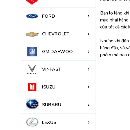
Bạn lo lắng kh
FORD
mua phải hàng 
của tất cả các 
CHEVROLET
Nhưng khi đến v
hàng đầu, và v
GM DAEWOO
phẩm mà bạn c
VINFAST
ISUZU
SUBARU
LEXUS