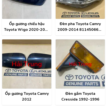
Ốp gương chiếu hậu
Đèn pha Toyota Camry
Toyota Wigo 2020-2023
2009-2014 8114506630
chính hãng 87945-
8118506630
BZ530
Ốp gương Toyota Camry
Đèn gầm Toyota
2012
Cressida 1992-1996