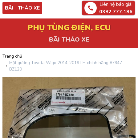
Liên hệ báo giá:
BÃI - THÁO XE
0382.777.186
PHỤ TÙNG ĐIỆN, ECU
BÃI THÁO XE
Trang chủ
Mặt gương Toyota Wigo 2014-2019 LH chính hãng 87947-
BZ120