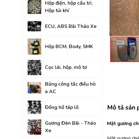
Hộp điện, hộp cầu trì,
Đồng hồ táp lô
Hộp túi khí
Gương Đèn Bãi - T
ECU, ABS Bãi Tháo Xe
Thân vỏ Bãi Tháo 
Nắp Capo, Cốp Sau
Hộp BCM, Body, SMK
Ốp nhựa nội thất tr
Cọc lái, hộp, mô tơ
Mâm lốp, Lazang
Gầm, máy, hộp số
Bảng công tắc điều hò
a AC
Hệ thống treo gầm,
A, rotuyn
Mô tả sản
Đồng hồ táp lô
NỘI - NGOẠI THẤT
Gương Đèn Bãi - Tháo
TOYOTA
Mặt gương ch
Xe
HYUNDAI
Mặt gương chi