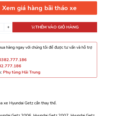
Xem giá hàng bãi tháo xe
+
THÊM VÀO GIỎ HÀNG
ua hàng ngay với chúng tôi để được tư vấn và hỗ trợ
0382.777.186
82.777.186
k:
Phụ tùng Hải Trung
ủa xe Hyundai Getz cần thay thế.
yundai Getz 2006, Hyundai Getz 2007, Hyundai Getz 