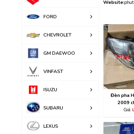
Website:
phut
FORD
CHEVROLET
GM DAEWOO
VINFAST
ISUZU
Đèn pha H
2009 c
SUBARU
9210
Giá:
LEXUS