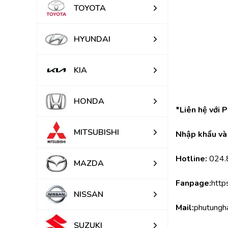
TOYOTA
HYUNDAI
KIA
HONDA
*Liên hệ với 
MITSUBISHI
Nhập khẩu và 
Hotline:
 024
MAZDA
Fanpage:
http
NISSAN
Mail:
phutungh
SUZUKI