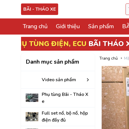
BÃI - THÁO XE
Trang chủ
Giới thiệu
Sản phẩm
BÃ
Video sản phẩm
ĐIỆN, ECU
BÃI THÁO XE GIÁ RẺ
Phụ tùng Bãi - Thá
Trang chủ
Mặ
Danh mục sản phẩm
Full set nổ, bộ nổ, 
Hộp điện, hộp cầu tr
Video sản phẩm
ECU, ABS Bãi Tháo
Phụ tùng Bãi - Tháo X
Hộp BCM, Body, S
e
Cọc lái, hộp, mô tơ
Full set nổ, bộ nổ, hộp
điện đầy đủ
Bảng công tắc điề