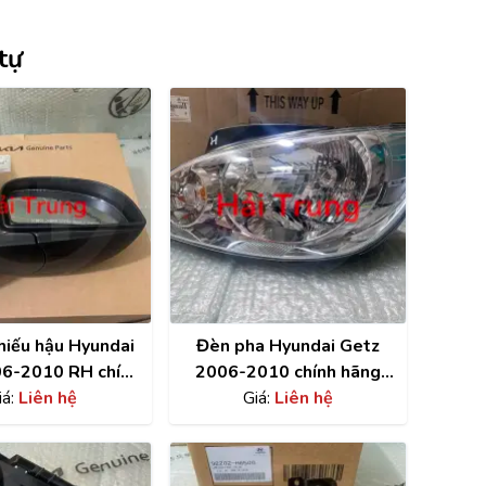
tự
hiếu hậu Hyundai
Đèn pha Hyundai Getz
6-2010 RH chính
2006-2010 chính hãng
876201C030CA
iá:
Liên hệ
921011C501 ,
Giá:
Liên hệ
921021C501