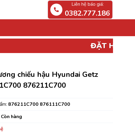
Liên hệ báo giá:
0382.777.186
ĐẶT HÀNG
PHỤ TÙNG ĐIỆ
ương chiếu hậu Hyundai Getz
1C700 876211C700
hẩm:
876211C700 876111C700
Còn hàng
hệ