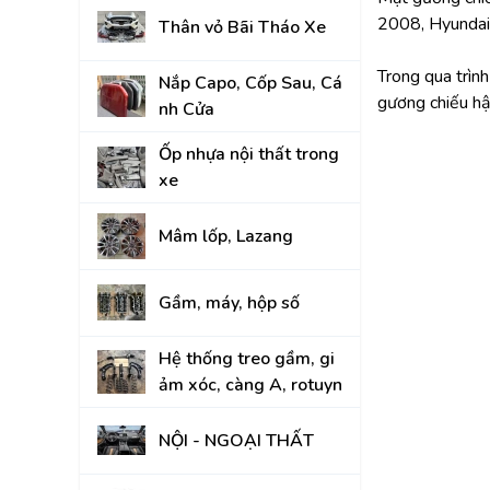
2008, Hyundai
Thân vỏ Bãi Tháo Xe
KIA
Trong qua trìn
Nắp Capo, Cốp Sau, Cá
gương chiếu hậ
nh Cửa
Ốp nhựa nội thất trong
xe
Mâm lốp, Lazang
Gầm, máy, hộp số
Hệ thống treo gầm, gi
ảm xóc, càng A, rotuyn
NỘI - NGOẠI THẤT