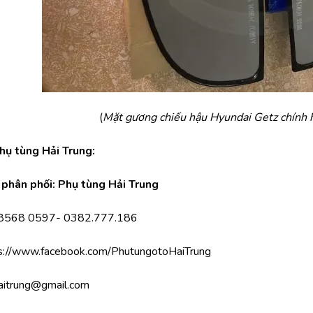
(
Mặt gương chiếu hậu Hyundai Getz chính h
Phụ tùng Hải Trung:
phân phối: Phụ tùng Hải Trung
.8568 0597- 0382.777.186
s://www.facebook.com/PhutungotoHaiTrung
aitrung@gmail.com