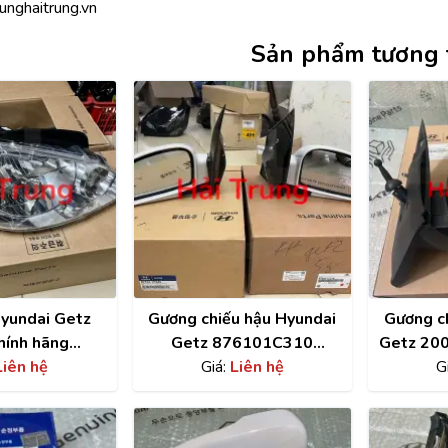
unghaitrung.vn
Sản phẩm tương 
yundai Getz
Gương chiếu hậu Hyundai
Gương c
hính hãng
Getz 876101C310
Getz 200
21C501
Liên hệ
876101C040
Giá:
Liên hệ
hãng 
G