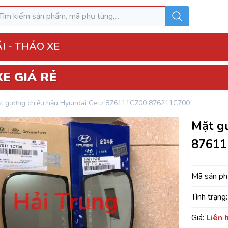
I - THÁO XE
o Xe
t gương chiếu hậu Hyundai Getz 876111C700 876211C700
hộp điện đầy đủ
Mặt g
ì, Hộp túi khí
87611
 Xe
MK
Mã sản p
Tình trạng:
u hòa AC
Giá:
Liên 