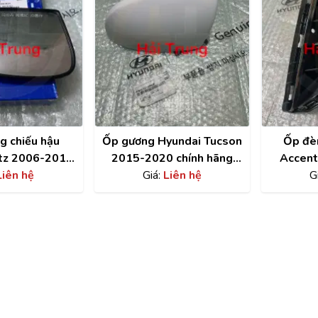
g chiếu hậu
Ốp gương Hyundai Tucson
Ốp đè
tz 2006-2011
2015-2020 chính hãng
Accent
g 876211C700
Liên hệ
87616D3100PKW
Giá:
Liên hệ
hãng
G