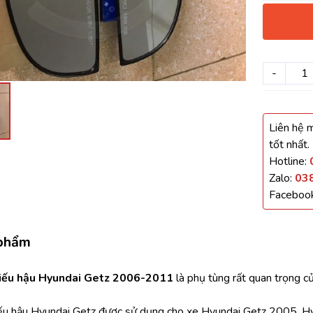
háo Xe
Xe
-
, Cánh Cửa
Liên hệ m
ong xe
tốt nhất.
Hotline:
Zalo:
03
Faceboo
 giảm xóc, càng
 phẩm
iếu hậu Hyundai Getz 2006-2011 
là phụ tùng rất quan trọng c
ếu hậu Hyundai Getz được sử dụng cho xe Hyundai Getz 2005, H