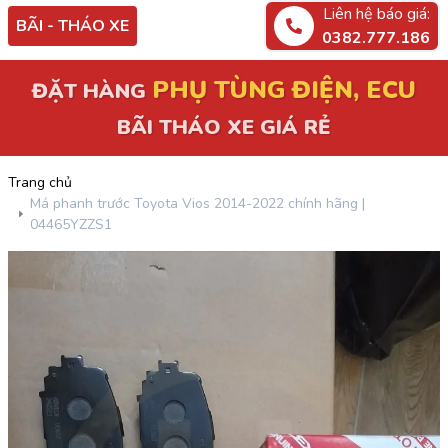
Liên hệ báo giá:
BÃI - THÁO XE
0382.777.186
PHỤ TÙNG ĐIỆN, ECU
ĐẶT HÀNG
BÃI THÁO XE GIÁ RẺ
Trang chủ
Má phanh trước Toyota Vios 2014-2022 chính hãng |
04465YZZS1