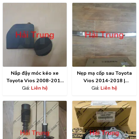
Nắp đậy móc kéo xe
Nẹp mạ cốp sau Toyota
Toyota Vios 2008-2018
Vios 2014-2018 |
Giá:
giá rẻ
Liên hệ
768010D280
Giá:
Liên hệ