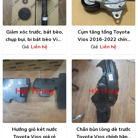
Giảm xóc trước, bát bèo,
Cụm tăng tổng Toyota
chụp bụi, bi bát bèo Vios
Vios 2016-2022 chính
2014-2022
Giá:
Liên hệ
hãng | 166200Y061
Giá:
Liên hệ
Hướng gió két nước
Chắn bùn lòng dè trước
Toyota Vios giá rẻ
Toyota Vios chính hãng