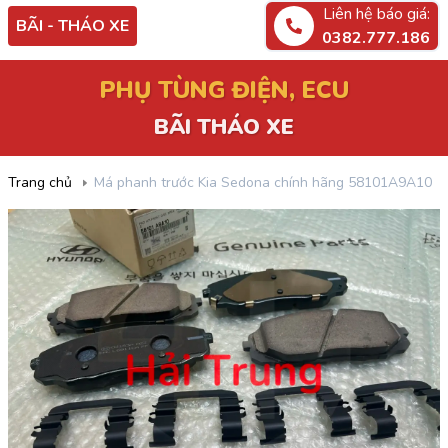
Liên hệ báo giá:
BÃI - THÁO XE
0382.777.186
PHỤ TÙNG ĐIỆN, ECU
BÃI THÁO XE
Trang chủ
Má phanh trước Kia Sedona chính hãng 58101A9A10