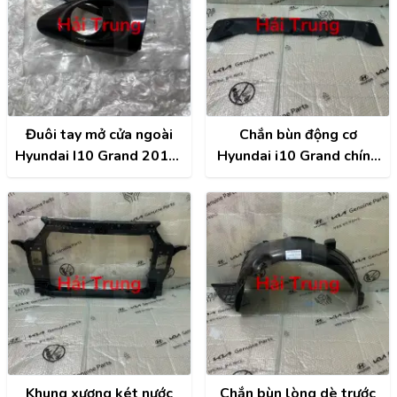
Đuôi tay mở cửa ngoài
Chắn bùn động cơ
Hyundai I10 Grand 2014-
Hyundai i10 Grand chính
2020 chính hãng
hãng | 29110B4000
82652B4020
Khung xương két nước
Chắn bùn lòng dè trước