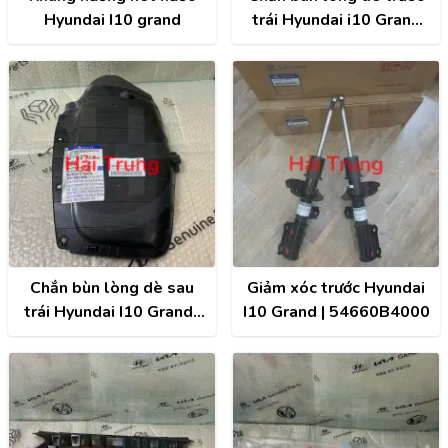
Hyundai I10 grand
trái Hyundai i10 Grand
chính hãng |
86811B4000
Chắn bùn lòng dè sau
Giảm xóc trước Hyundai
trái Hyundai I10 Grand |
I10 Grand | 54660B4000
86821B4400