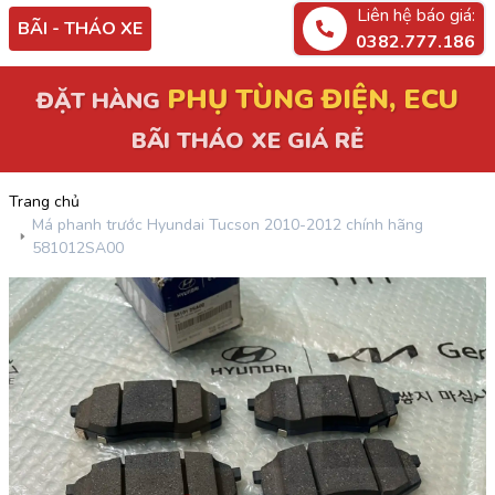
Liên hệ báo giá:
BÃI - THÁO XE
0382.777.186
PHỤ TÙNG ĐIỆN, ECU
ĐẶT HÀNG
BÃI THÁO XE GIÁ RẺ
Trang chủ
Má phanh trước Hyundai Tucson 2010-2012 chính hãng
581012SA00