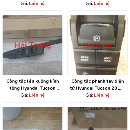
58311D3A70
Giá:
Liên hệ
hãng | 86565D3500
Giá:
Liên hệ
Công tắc lên xuống kính
Công tắc phanh tay điện
tổng Hyundai Tucson
tử Hyundai Tucson 2015-
2015 | 93570D30004X
Giá:
Liên hệ
2021| 93300D30604X
Giá:
Liên hệ