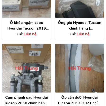
Ổ khóa ngậm capo
Ống gió Hyundai Tucson
Hyundai Tucson 2019
chính hãng |
chính hãng |
Giá:
Liên hệ
28210D3200
Giá:
Liên hệ
81140D3000 ,
81130D3400
Cụm phanh sau Hyundai
Ốp cản dưới Hyundai
Tucson 2018 chính hãng |
Tucson 2017-2021 chính