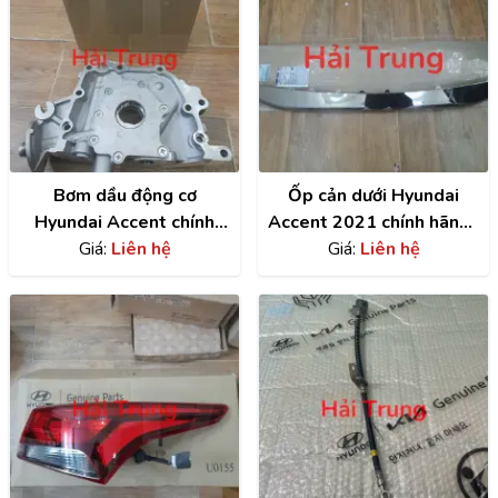
Bơm dầu động cơ
Ốp cản dưới Hyundai
Hyundai Accent chính
Accent 2021 chính hãng |
hãng | 2131026802
Giá:
Liên hệ
86577H6510
Giá:
Liên hệ