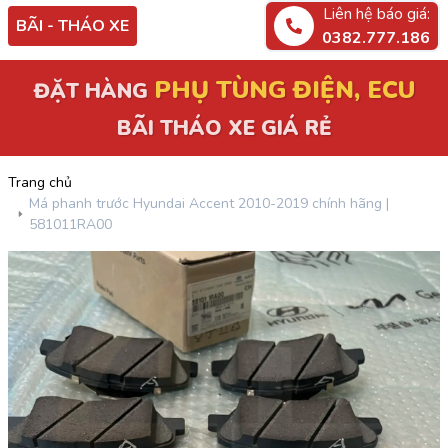
Liên hệ báo giá:
BÃI - THÁO XE
0382.777.186
PHỤ TÙNG ĐIỆN, ECU
ĐẶT HÀNG
BÃI THÁO XE GIÁ RẺ
Trang chủ
Má phanh trước Hyundai Accent 2010-2019 chính hãng |
581011RA00