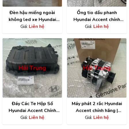
Đèn hậu miếng ngoài
Ống tio dầu phanh
không led xe Hyundai
Hyundai Accent chính
Accent | 92402H6000
Giá:
Liên hệ
hãng | 58732A7000
Giá:
Liên hệ
Đáy Các Te Hộp Số
Máy phát 2 rắc Hyundai
Hyundai Accent Chính
Accent chính hãng |
Hãng | 4528026101
Giá:
Liên hệ
373002B101
Giá:
Liên hệ