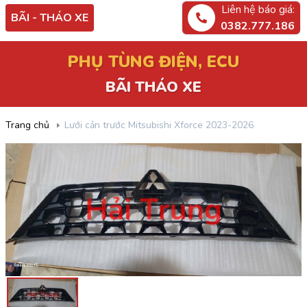
Liên hệ báo giá:
BÃI - THÁO XE
0382.777.186
PHỤ TÙNG ĐIỆN, ECU
BÃI THÁO XE
Trang chủ
Lưới cản trước Mitsubishi Xforce 2023-2026