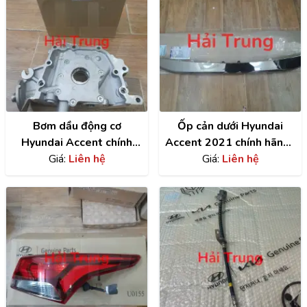
Bơm dầu động cơ
Ốp cản dưới Hyundai
Hyundai Accent chính
Accent 2021 chính hãng |
hãng | 2131026802
Giá:
Liên hệ
86577H6510
Giá:
Liên hệ