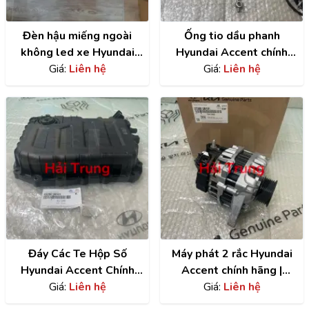
Đèn hậu miếng ngoài
Ống tio dầu phanh
không led xe Hyundai
Hyundai Accent chính
Accent | 92402H6000
Giá:
Liên hệ
hãng | 58732A7000
Giá:
Liên hệ
Đáy Các Te Hộp Số
Máy phát 2 rắc Hyundai
Hyundai Accent Chính
Accent chính hãng |
Hãng | 4528026101
Giá:
Liên hệ
373002B101
Giá:
Liên hệ