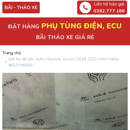
Liên hệ báo giá:
BÃI - THÁO XE
0382.777.186
PHỤ TÙNG ĐIỆN, ECU
ĐẶT HÀNG
BÃI THÁO XE GIÁ RẺ
Trang chủ
lưới ba đờ xốc trước Hyundai Accent 2018-2022 chính hãng
86531H6500