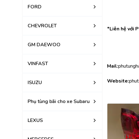
FORD
CHEVROLET
*Liên hệ với 
GM DAEWOO
VINFAST
Mail:
phutungh
Website:
phut
ISUZU
Phụ tùng bãi cho xe Subaru
LEXUS