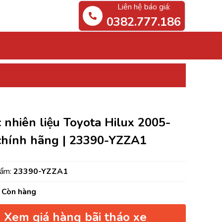
Liên hệ báo giá:
0382.777.186
c nhiên liệu Toyota Hilux 2005-
chính hãng | 23390-YZZA1
hẩm:
23390-YZZA1
Còn hàng
Xem giá hàng bãi tháo xe