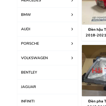
MERCEDES
BMW
AUDI
Đèn hậu T
2018-2021 
8155
PORSCHE
VOLKSWAGEN
BENTLEY
JAGUAR
INFINITI
Đèn pha T