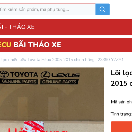
I - THÁO XE
 XE
o Xe
i lọc nhiên liệu Toyota Hilux 2005-2015 chính hãng | 23390-YZZA1
hộp điện đầy đủ
Lõi lọ
ì, Hộp túi khí
2015 
 Xe
MK
Mã sản p
Tình trạng:
u hòa AC