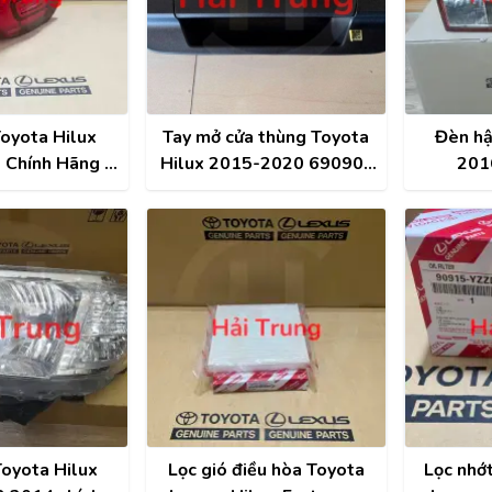
oyota Hilux
Tay mở cửa thùng Toyota
Đèn hậ
Chính Hãng |
Hilux 2015-2020 69090-
201
10K261
0K120
oyota Hilux
Lọc gió điều hòa Toyota
Lọc nhớ