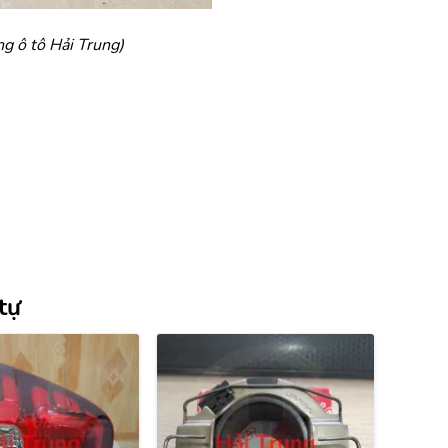
ng ô tô Hải Trung)
tự