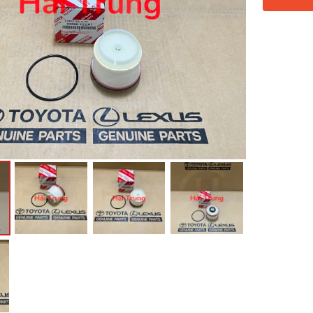
háo Xe
Xe
, Cánh Cửa
ong xe
 giảm xóc, càng