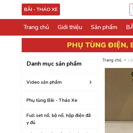
BÃI - THÁO XE
Trang chủ
Giới thiệu
Sản phẩm
BÃ
Video sản phẩm
PHỤ TÙNG ĐIỆN, ECU
BÃI THÁO
Phụ tùng Bãi - Thá
Trang chủ
Lõ
Danh mục sản phẩm
Full set nổ, bộ nổ, 
Hộp điện, hộp cầu tr
Video sản phẩm
ECU, ABS Bãi Tháo
Phụ tùng Bãi - Tháo Xe
Hộp BCM, Body, S
Cọc lái, hộp, mô tơ
Full set nổ, bộ nổ, hộp điện đầ
y đủ
Bảng công tắc điề