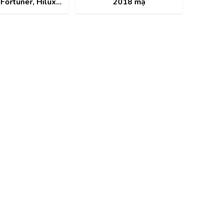
 Fortuner, Hilux
2018 mạ
ng | 90915YZZD4