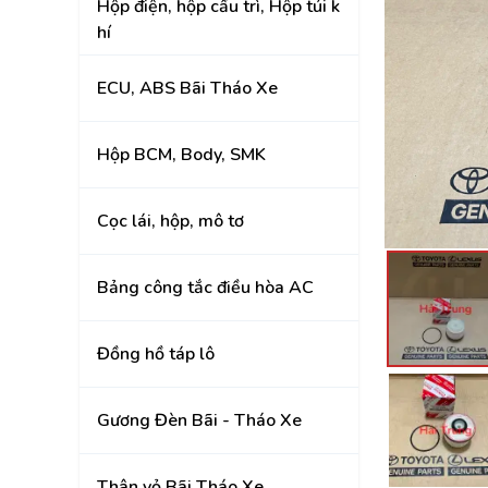
Hộp điện, hộp cầu trì, Hộp túi k
Đồng hồ táp lô
hí
Gương Đèn Bãi - T
ECU, ABS Bãi Tháo Xe
Thân vỏ Bãi Tháo 
Hộp BCM, Body, SMK
Nắp Capo, Cốp Sau
Ốp nhựa nội thất tr
Cọc lái, hộp, mô tơ
Mâm lốp, Lazang
Bảng công tắc điều hòa AC
Gầm, máy, hộp số
Hệ thống treo gầm,
A, rotuyn
Đồng hồ táp lô
NỘI - NGOẠI THẤT
Gương Đèn Bãi - Tháo Xe
TOYOTA
HYUNDAI
Thân vỏ Bãi Tháo Xe