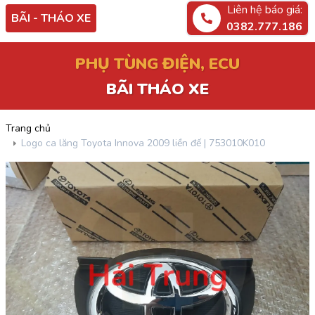
Liên hệ báo giá:
BÃI - THÁO XE
0382.777.186
PHỤ TÙNG ĐIỆN, ECU
BÃI THÁO XE
Trang chủ
Logo ca lăng Toyota Innova 2009 liền đế | 753010K010