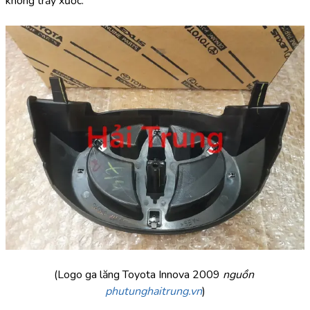
không trầy xước.
(Logo ga lăng Toyota Innova 2009
 nguồn 
phutunghaitrung.vn
)