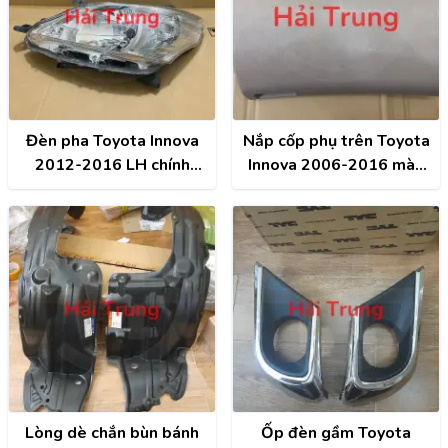
Đèn pha Toyota Innova
Nắp cốp phụ trên Toyota
2012-2016 LH chính
Innova 2006-2016 màu
hãng | 81110-0K520
kem | 554400K040E1
Lòng dè chắn bùn bánh
Ốp đèn gầm Toyota