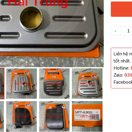
háo Xe
Xe
-
, Cánh Cửa
Liên hệ m
ong xe
tốt nhất.
Hotline:
Zalo:
03
Faceboo
 giảm xóc, càng