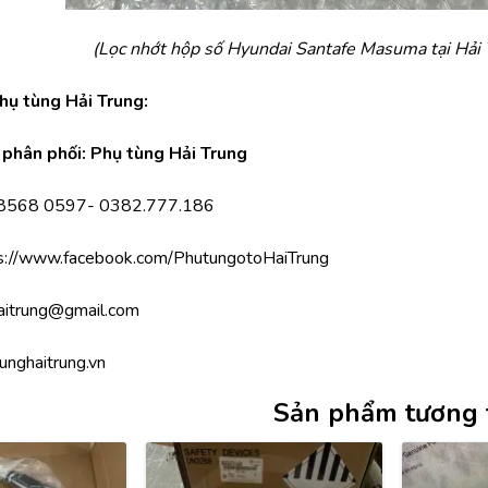
(Lọc nhớt hộp số Hyundai Santafe Masuma tại Hải 
Phụ tùng Hải Trung:
phân phối: Phụ tùng Hải Trung
.8568 0597- 0382.777.186
s://www.facebook.com/PhutungotoHaiTrung
aitrung@gmail.com
unghaitrung.vn
Sản phẩm tương 