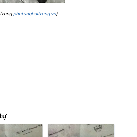
Trung 
phutunghaitrung.vn
)
tự