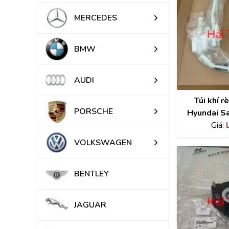
MERCEDES
BMW
AUDI
Túi khí r
PORSCHE
Hyundai Sa
8042
Giá:
VOLKSWAGEN
BENTLEY
JAGUAR