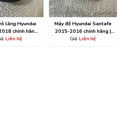
 vô lăng Hyundai
Máy đề Hyundai Santafe
2018 chính hãng |
2015-2016 chính hãng |
00S1500NNB
iá:
Liên hệ
361002F350
Giá:
Liên hệ