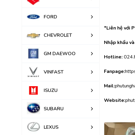
FORD
*Liên hệ với 
CHEVROLET
Nhập khẩu và 
GM DAEWOO
Hotline:
 024
Fanpage:
http
VINFAST
Mail:
phutungh
ISUZU
Website:
phut
SUBARU
LEXUS