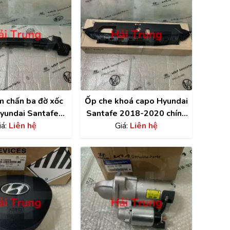
m chấn ba đờ xốc
Ốp che khoá capo Hyundai
Hyundai Santafe
Santafe 2018-2020 chính
22 chính hãng |
iá:
Liên hệ
hãng | 86390S1000
Giá:
Liên hệ
521S1010