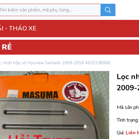
I - THÁO XE
o Xe
c nhớt hộp số Hyundai Santafe 2009-2018 463213B000
hộp điện đầy đủ
Lọc n
ì, Hộp túi khí
2009-
 Xe
MK
Mã sản p
Tình trạng:
u hòa AC
Giá:
Liên 