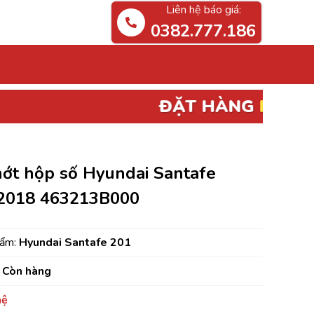
Liên hệ báo giá:
0382.777.186
ĐẶT HÀNG
PHỤ TÙNG ĐIỆN, ECU
hớt hộp số Hyundai Santafe
2018 463213B000
hẩm:
Hyundai Santafe 201
Còn hàng
hệ