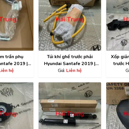
èm trần phụ
Túi khí ghế trước phải
Xốp giả
ntafe 2019 |
Hyundai Santafe 2019 |
trước 
0S1000
Liên hệ
80620S1000
Giá:
Liên hệ
2018-20
G
86