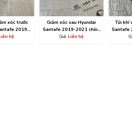
ảm xóc trước
Giảm xóc sau Hyundai
Túi khí
antafe 2019
Santafe 2019-2021 chính
Santafe 
 | 54610S1000
Liên hệ
hãng | 55367S9450
Giá:
Liên hệ
801
G