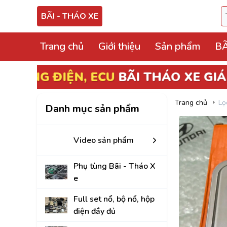
BÃI - THÁO XE
Trang chủ
Giới thiệu
Sản phẩm
BÃ
Video sản phẩm
Phụ tùng Bãi - Thá
Trang chủ
Lọ
Danh mục sản phẩm
Full set nổ, bộ nổ, 
Hộp điện, hộp cầu tr
Video sản phẩm
ECU, ABS Bãi Tháo
Phụ tùng Bãi - Tháo X
Hộp BCM, Body, S
e
Cọc lái, hộp, mô tơ
Full set nổ, bộ nổ, hộp
điện đầy đủ
Bảng công tắc điề