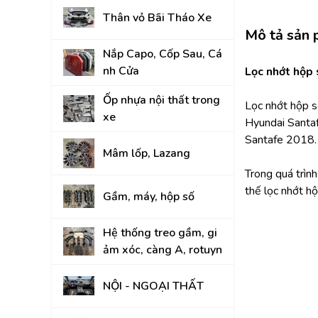
Thân vỏ Bãi Tháo Xe
KIA
Mô tả sản
Nắp Capo, Cốp Sau, Cá
nh Cửa
Lọc nhớt hộp
Ốp nhựa nội thất trong
Lọc nhớt hộp 
xe
Hyundai Santa
Santafe 2018.
Mâm lốp, Lazang
Trong quá trìn
thế lọc nhớt 
Gầm, máy, hộp số
Hệ thống treo gầm, gi
ảm xóc, càng A, rotuyn
NỘI - NGOẠI THẤT