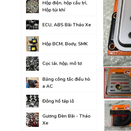
Hộp điện, hộp cầu trì,
Đồng hồ táp lô
Hộp túi khí
Gương Đèn Bãi - T
ECU, ABS Bãi Tháo Xe
Thân vỏ Bãi Tháo 
Nắp Capo, Cốp Sau
Hộp BCM, Body, SMK
Ốp nhựa nội thất tr
Cọc lái, hộp, mô tơ
Mâm lốp, Lazang
Gầm, máy, hộp số
Bảng công tắc điều hò
a AC
Hệ thống treo gầm,
A, rotuyn
Đồng hồ táp lô
NỘI - NGOẠI THẤT
Gương Đèn Bãi - Tháo
TOYOTA
Xe
HYUNDAI