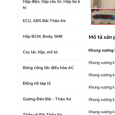
Hộp điện, hộp cầu trì, Hộp túi k
Đồng hồ táp lô
hí
Gương Đèn Bãi - T
ECU, ABS Bãi Tháo Xe
Thân vỏ Bãi Tháo 
Hộp BCM, Body, SMK
Mô tả sản
Nắp Capo, Cốp Sau
Ốp nhựa nội thất tr
Khung xương 
Cọc lái, hộp, mô tơ
Mâm lốp, Lazang
Khung xương k
Bảng công tắc điều hòa AC
Gầm, máy, hộp số
Khung xương k
Hệ thống treo gầm,
A, rotuyn
Đồng hồ táp lô
Khung xương k
NỘI - NGOẠI THẤT
Gương Đèn Bãi - Tháo Xe
Khung xương ké
TOYOTA
Khung xương 
HYUNDAI
Thân vỏ Bãi Tháo Xe