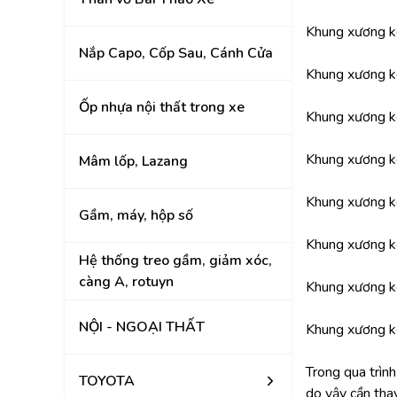
KIA
Khung xương k
Nắp Capo, Cốp Sau, Cánh Cửa
Khung xương k
Ốp nhựa nội thất trong xe
Khung xương k
Khung xương k
Mâm lốp, Lazang
Khung xương k
Gầm, máy, hộp số
Khung xương k
Hệ thống treo gầm, giảm xóc,
càng A, rotuyn
Khung xương k
NỘI - NGOẠI THẤT
Khung xương k
Trong qua trì
TOYOTA
do vậy cần th