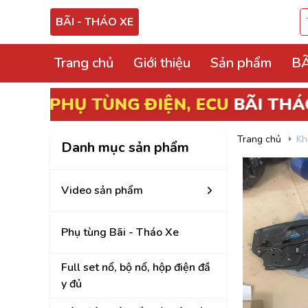
BÃI - THÁO XE
Trang chủ
Giới thiệu
Sản phẩm
BÃ
Video sản phẩm
NG ĐIỆN, ECU
BÃI THÁO XE
Phụ tùng Bãi - Thá
Trang chủ
Kh
Danh mục sản phẩm
Full set nổ, bộ nổ, 
Hộp điện, hộp cầu tr
Video sản phẩm
ECU, ABS Bãi Tháo
Phụ tùng Bãi - Tháo Xe
Hộp BCM, Body, S
Cọc lái, hộp, mô tơ
Full set nổ, bộ nổ, hộp điện đầ
y đủ
Bảng công tắc điề