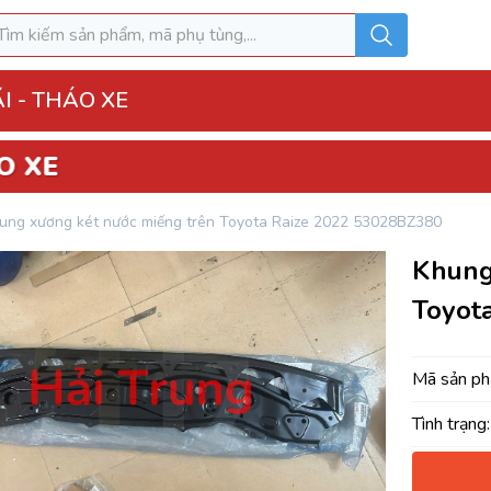
I - THÁO XE
o Xe
ung xương két nước miếng trên Toyota Raize 2022 53028BZ380
hộp điện đầy đủ
Khung
ì, Hộp túi khí
Toyot
 Xe
MK
Mã sản p
Tình trạng:
u hòa AC