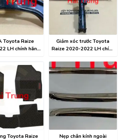
A Toyota Raize
Giảm xóc trước Toyota
2 LH chính hãng
Raize 2020-2022 LH chính
069-BZ330
hãng 48520-BZA50
ong Toyota Raize
Nẹp chân kính ngoài