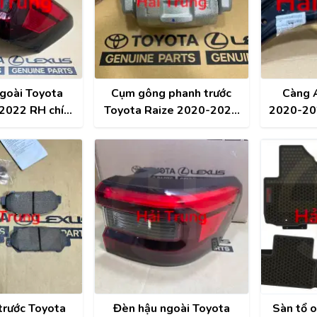
goài Toyota
Cụm gông phanh trước
Càng 
2022 RH chính
Toyota Raize 2020-2022
2020-202
551-BZ440
chính hãng 47750-BZ130
48
trước Toyota
Đèn hậu ngoài Toyota
Sàn tổ 