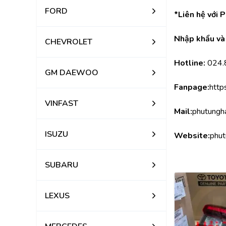
FORD
*Liên hệ với 
Nhập khẩu và 
CHEVROLET
Hotline:
 024
GM DAEWOO
Fanpage:
http
VINFAST
Mail:
phutungh
ISUZU
Website:
phut
SUBARU
LEXUS