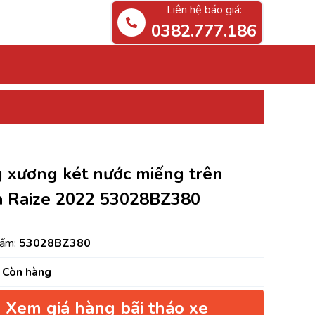
Liên hệ báo giá:
0382.777.186
PHỤ TÙNG 
 xương két nước miếng trên
a Raize 2022 53028BZ380
hẩm:
53028BZ380
Còn hàng
Xem giá hàng bãi tháo xe