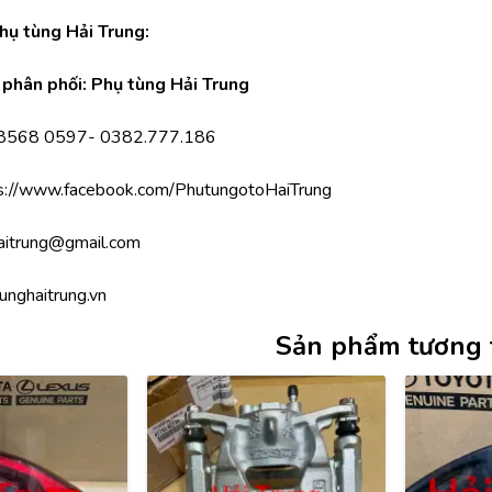
Phụ tùng Hải Trung:
phân phối: Phụ tùng Hải Trung
.8568 0597- 0382.777.186
s://www.facebook.com/PhutungotoHaiTrung
aitrung@gmail.com
unghaitrung.vn
Sản phẩm tương 