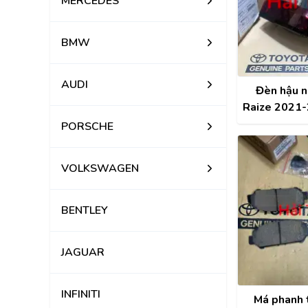
MERCEDES
BMW
AUDI
Đèn hậu n
Raize 2021-
hãng 81
PORSCHE
VOLKSWAGEN
BENTLEY
JAGUAR
INFINITI
Má phanh 