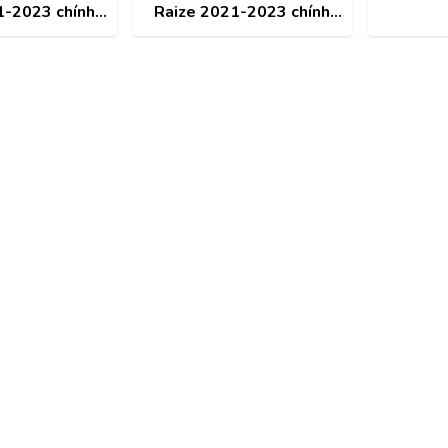
1-2023 chính
Raize 2021-2023 chính
465-BZ300
hãng 81551-BZ440