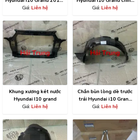
Hyundai I10 Grand 2014-
Hyundai i10 Grand chính
2020 chính hãng
Giá:
Liên hệ
hãng | 29110B4000
Giá:
Liên hệ
82652B4020
Khung xương két nước
Chắn bùn lòng dè trước
Hyundai I10 grand
trái Hyundai i10 Grand
Giá:
Liên hệ
chính hãng |
Giá:
Liên hệ
86811B4000