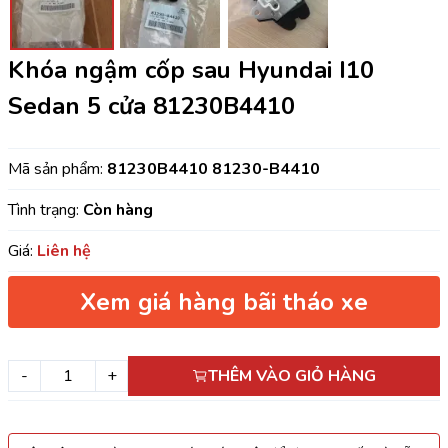
Khóa ngậm cốp sau Hyundai I10
Sedan 5 cửa 81230B4410
Mã sản phẩm:
81230B4410 81230-B4410
Tình trạng:
Còn hàng
Giá:
Liên hệ
Xem giá hàng bãi tháo xe
-
+
THÊM VÀO GIỎ HÀNG