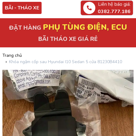
Liên hệ báo giá:
BÃI - THÁO XE
0382.777.186
PHỤ TÙNG ĐIỆN, ECU
ĐẶT HÀNG
BÃI THÁO XE GIÁ RẺ
Trang chủ
Khóa ngậm cốp sau Hyundai I10 Sedan 5 cửa 81230B4410