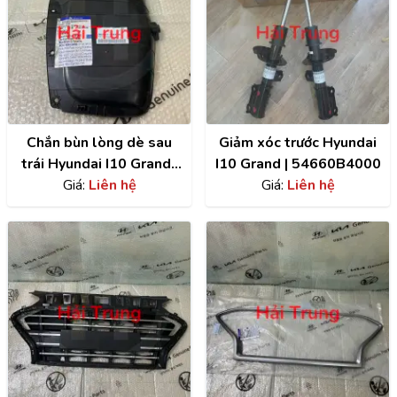
Chắn bùn lòng dè sau
Giảm xóc trước Hyundai
trái Hyundai I10 Grand |
I10 Grand | 54660B4000
86821B4400
Giá:
Liên hệ
Giá:
Liên hệ