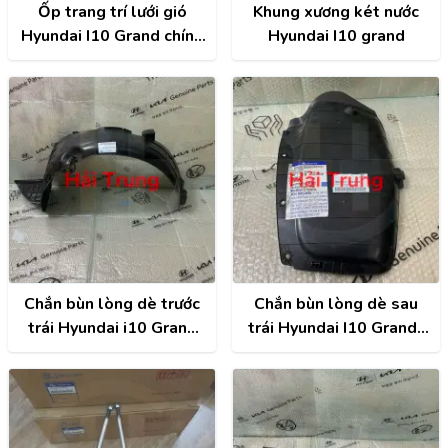
Ốp trang trí lưới gió
Khung xương két nước
Hyundai I10 Grand chính
Hyundai I10 grand
hãng | 86352K6010
Chắn bùn lòng dè trước
Chắn bùn lòng dè sau
trái Hyundai i10 Grand
trái Hyundai I10 Grand |
chính hãng |
86821B4400
86811B4000