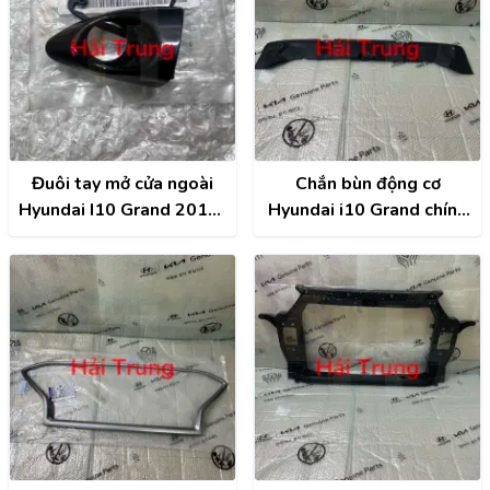
Đuôi tay mở cửa ngoài
Chắn bùn động cơ
Hyundai I10 Grand 2014-
Hyundai i10 Grand chính
2020 chính hãng
hãng | 29110B4000
82652B4020