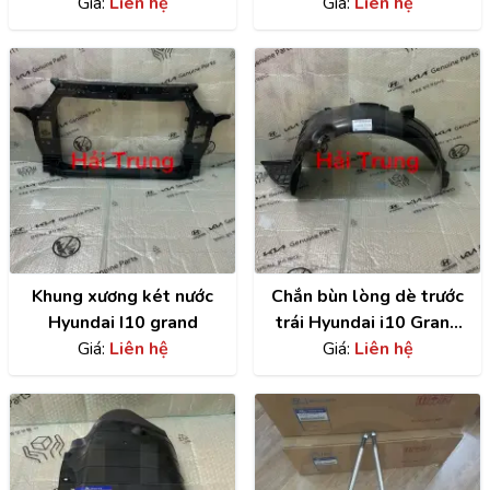
2020 chính hãng
Giá:
Liên hệ
hãng | 29110B4000
Giá:
Liên hệ
82652B4020
Khung xương két nước
Chắn bùn lòng dè trước
Hyundai I10 grand
trái Hyundai i10 Grand
Giá:
Liên hệ
chính hãng |
Giá:
Liên hệ
86811B4000