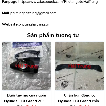
Fanpage:
https://www.facebook.com/PhutungotoHaiTrung
Mail:
phutunghaitrung@gmail.com
Website:
phutunghaitrung.vn
Sản phẩm tương tự
Đuôi tay mở cửa ngoài
Chắn bùn động cơ
Hyundai I10 Grand 2014-
Hyundai i10 Grand chính