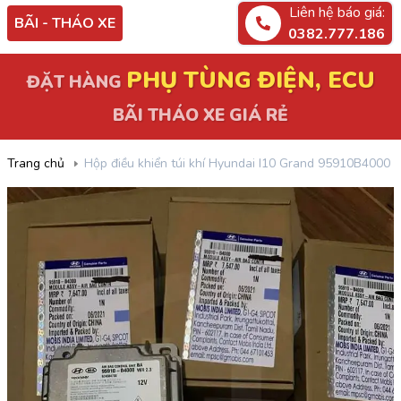
Liên hệ báo giá:
BÃI - THÁO XE
0382.777.186
PHỤ TÙNG ĐIỆN, ECU
ĐẶT HÀNG
BÃI THÁO XE GIÁ RẺ
Trang chủ
Hộp điều khiển túi khí Hyundai I10 Grand 95910B4000