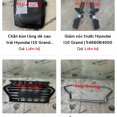
Chắn bùn lòng dè sau
Giảm xóc trước Hyundai
trái Hyundai I10 Grand |
I10 Grand | 54660B4000
86821B4400
Giá:
Liên hệ
Giá:
Liên hệ