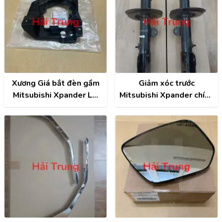
Xương Giá bắt đèn gầm
Giảm xóc trước
Mitsubishi Xpander LH
Mitsubishi Xpander chính
chính hãng | 8321A885
hãng | 4060A575 ,
4060A576