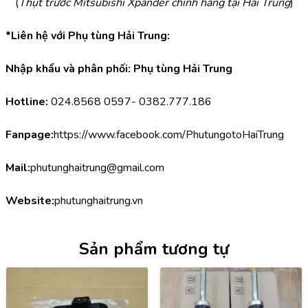
(
Thụt trước Mitsubishi Xpander chính hãng tại Hải Trung
)
*Liên hệ với Phụ tùng Hải Trung:
Nhập khẩu và phân phối: Phụ tùng Hải Trung
Hotline:
 024.8568 0597- 0382.777.186
Fanpage:
https://www.facebook.com/PhutungotoHaiTrung
Mail:
phutunghaitrung@gmail.com
Website:
phutunghaitrung.vn
Sản phẩm tương tự