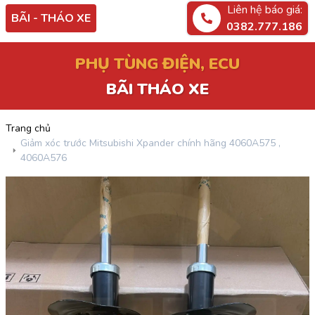
Liên hệ báo giá:
BÃI - THÁO XE
0382.777.186
PHỤ TÙNG ĐIỆN, ECU
BÃI THÁO XE
Trang chủ
Giảm xóc trước Mitsubishi Xpander chính hãng 4060A575 ,
4060A576