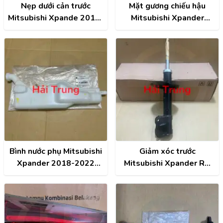
Nẹp dưới cản trước
Mặt gương chiếu hậu
Mitsubishi Xpande 2019-
Mitsubishi Xpander
2021 chính hãng |
2018-2022 chính hãng
6407A187 , 6407A188
7632D397
Bình nước phụ Mitsubishi
Giảm xóc trước
Xpander 2018-2022
Mitsubishi Xpander RH
chính hãng 1375B077
chính hãng 4060A576