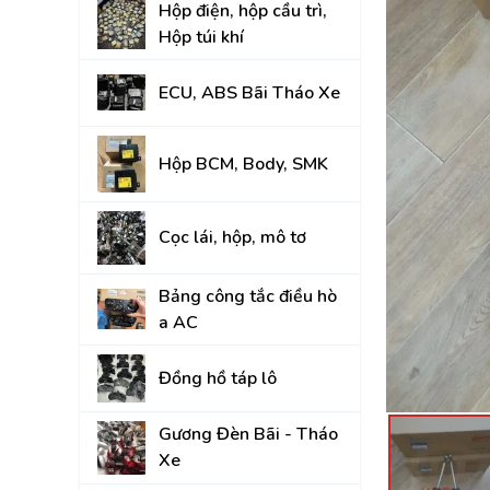
Hộp điện, hộp cầu trì,
Đồng hồ táp lô
Hộp túi khí
Gương Đèn Bãi - T
ECU, ABS Bãi Tháo Xe
Thân vỏ Bãi Tháo 
Nắp Capo, Cốp Sau
Hộp BCM, Body, SMK
Ốp nhựa nội thất tr
Cọc lái, hộp, mô tơ
Mâm lốp, Lazang
Gầm, máy, hộp số
Bảng công tắc điều hò
a AC
Hệ thống treo gầm,
A, rotuyn
Đồng hồ táp lô
NỘI - NGOẠI THẤT
Gương Đèn Bãi - Tháo
TOYOTA
Xe
HYUNDAI