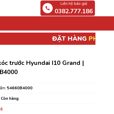
Liên hệ báo giá:
0382.777.186
ĐẶT HÀNG
PHỤ TÙNG ĐIỆN, ECU
BÃ
óc trước Hyundai I10 Grand |
B4000
hẩm:
54660B4000
Còn hàng
hệ