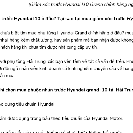
(Giảm xóc trước Hyundai I10 Grand chính hãng n
trước Hyundai I10 ở đâu? Tại sao lại mua giảm xóc trước 
Hy
i chưa biết tìm mua phụ tùng Hyundai Grand chính hãng ở đâu? m
nhái, hàng kém chất lượng, hay sản phẩm mà bạn nhận được không xứ
khách hàng khi chưa tìm được nhà cung cấp uy tín.
ới phụ tùng Hải Trung, các bạn yên tâm về tất cả vấn đề trên. Phụ 
ới đội ngũ nhân viên kinh doanh có kinh nghiệm chuyên sâu về hãn
ần mua.
khi chọn mua phuộc nhún trước Hyundai grand i10 tải Hải Tru
eo đúng tiêu chuẩn Hyundai
phẩm được đựng trong bầu theo tiêu chuẩn của Hyundai Motor.
n phẩm sắc sảo, rõ nét. không có nhựa thừa, không trầy xước.