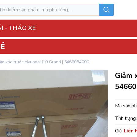
I - THÁO XE
o Xe
ảm xóc trước Hyundai I10 Grand | 54660B4000
hộp điện đầy đủ
Giảm x
ì, Hộp túi khí
54660
 Xe
MK
Mã sản p
Tình trạng:
u hòa AC
Giá:
Liên 