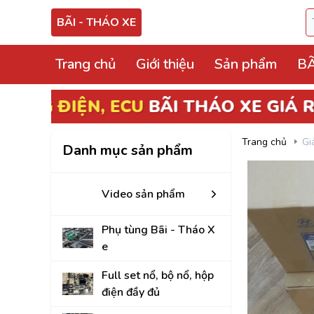
BÃI - THÁO XE
Trang chủ
Giới thiệu
Sản phẩm
BÃ
Video sản phẩm
Phụ tùng Bãi - Thá
Trang chủ
Gi
Danh mục sản phẩm
Full set nổ, bộ nổ, 
Hộp điện, hộp cầu tr
Video sản phẩm
ECU, ABS Bãi Tháo
Phụ tùng Bãi - Tháo X
Hộp BCM, Body, S
e
Cọc lái, hộp, mô tơ
Full set nổ, bộ nổ, hộp
điện đầy đủ
Bảng công tắc điề