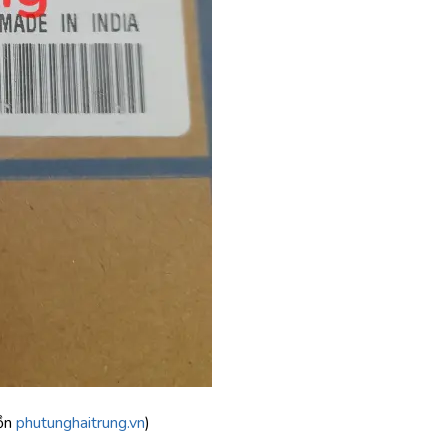
ồn 
phutunghaitrung.vn
)