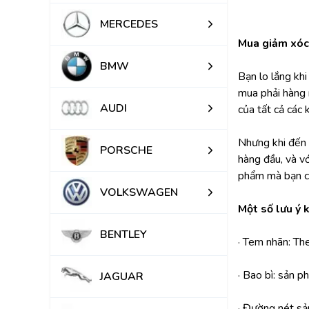
MERCEDES
Mua giảm xóc 
BMW
Bạn lo lắng kh
mua phải hàng 
AUDI
của tất cả các 
Nhưng khi đến v
PORSCHE
hàng đầu, và v
phẩm mà bạn c
VOLKSWAGEN
Một số lưu ý 
BENTLEY
· Tem nhãn: Th
· Bao bì: sản 
JAGUAR
· Đường nét sả