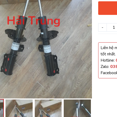
háo Xe
Xe
-
, Cánh Cửa
Liên hệ m
ong xe
tốt nhất.
Hotline:
Zalo:
03
Faceboo
 giảm xóc, càng