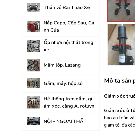
Thân vỏ Bãi Tháo Xe
KIA
Nắp Capo, Cốp Sau, Cá
nh Cửa
Ốp nhựa nội thất trong
xe
Mâm lốp, Lazang
Mô tả sản
Gầm, máy, hộp số
Giảm xóc trướ
Hệ thống treo gầm, gi
ảm xóc, càng A, rotuyn
Giảm xóc ô t
bảo an toàn và
NỘI - NGOẠI THẤT
giảm tối đa các